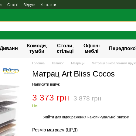
ня
Статті
Відгуки
Контакти
Комоди,
Столи,
Офісні
Дивани
Передпоко
тумби
стільці
меблі
Головна
Каталог
Матраци
Матраци з незалежним пру
Матрац Art Bliss Cocos
Написати відгук
3 373 грн
3 878 грн
Нет
Увійти
для відображення накопичувальної знижки
%
Розмір матрасу (Ш*Д)