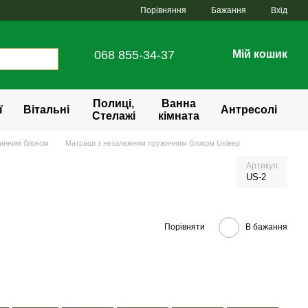
Порівняння
Бажання
Вхід
068 855-34-37
Мій кошик
Полиці,
Ванна
ї
Вітальні
Антресолі
Стелажі
кімната
жинним блоком
Матраци з незалежним пружинним блоком Usleep
Артикул
US-2
Порівняти
В бажання