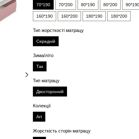
70*190
70*200
80*190
80*200
90*19
160*190
160*200
180*190
180*200
Тип жорсткості матрацу
Середній
Зима/літо
Так
Тип матрацу
Двосторонній
Колекції
Art
Жорсткість сторін матрацу