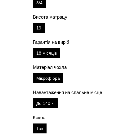
3/4
Висота матрацу
19
Гарантія на виріб
18 місяців
Матеріал чохла
Мікрофібра
Навантаження на спальне місце
До 140 кг
Кокос
Так