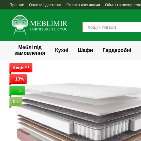
Перейти до основного контенту
Про нас
Оплата і доставка
Оплата частинами
Обмін та повернен
Меблі під
Кухні
Шафи
Гардеробні
замовлення
Акція!!!
−13%
5
Хіт