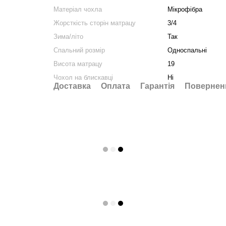
Матеріал чохла
Мікрофібра
Жорсткість сторін матрацу
3/4
Зима/літо
Так
Спальний розмір
Односпальні
Висота матрацу
19
Чохол на блискавці
Ні
Доставка
Оплата
Гарантія
Повернен