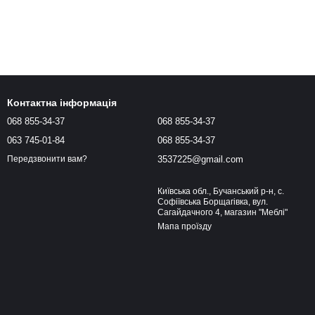
Контактна інформація
068 855-34-37
068 855-34-37
063 745-01-84
068 855-34-37
3537225@gmail.com
Передзвонити вам?
Київська обл., Бучанський р-н, с.
Софіївська Борщагівка, вул.
Сагайдачного 4, магазин "Меблі"
Мапа проїзду