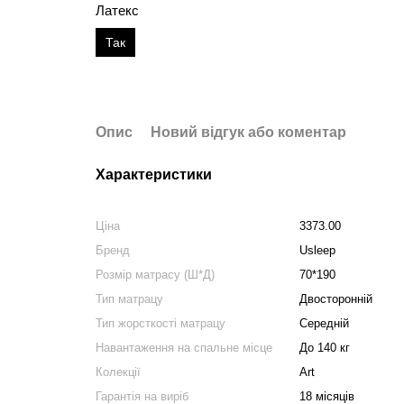
Латекс
Так
Опис
Новий відгук або коментар
Характеристики
Ціна
3373.00
Бренд
Usleep
Розмір матрасу (Ш*Д)
70*190
Тип матрацу
Двосторонній
Тип жорсткості матрацу
Середній
Навантаження на спальне місце
До 140 кг
Колекції
Art
Гарантія на виріб
18 місяців