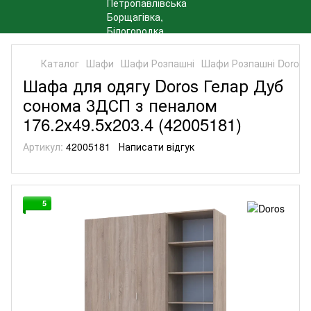
Каталог
Шафи
Шафи Розпашні
Шафи Розпашні Doros
Шафа для одягу Doros Гелар Дуб
сонома 3ДСП з пеналом
176.2х49.5х203.4 (42005181)
Артикул:
42005181
Написати відгук
5