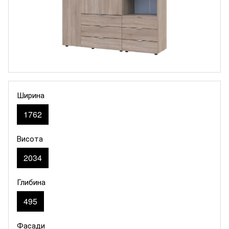
Ширина
1762
Висота
2034
Глибина
495
Фасади