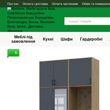
Перейти до основного контенту
Про нас
Оплата і доставка
Оплата частинами
Обмін та повернен
Меблі під
Кухні
Шафи
Гардеробні
замовлення
5