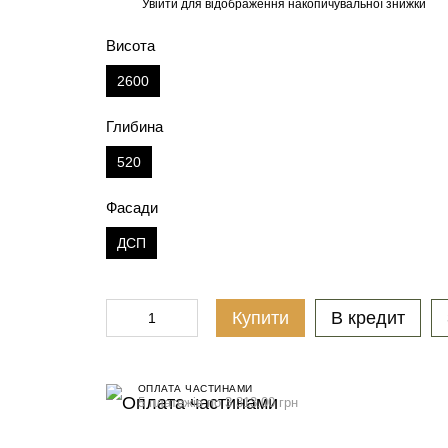
Увійти
для відображення накопичувальної знижки
%
Висота
2600
Глибина
520
Фасади
ДСП
Купити
В кредит
ОПЛАТА ЧАСТИНАМИ
5 платежів по 3 313.00 грн