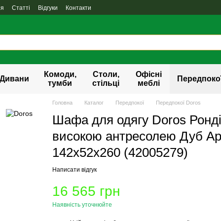
ня
Статті
Відгуки
Контакти
Комоди,
Столи,
Офісні
Дивани
Передпоко
тумби
стільці
меблі
Головна
Каталог
Передпокої
Передпокої Doros
Шафа для одягу Doros Ронді
високою антресолею Дуб Ар
142х52х260 (42005279)
Написати відгук
16 565 грн
Наявність уточнюйте