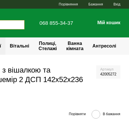
Порівняння
Бажання
Вхід
068 855-34-37
Мій кошик
Полиці,
Ванна
ї
Вітальні
Антресолі
Стелажі
кімната
 з вішалкою та
Артикул
42005272
шемір 2 ДСП 142х52х236
Порівняти
В бажання