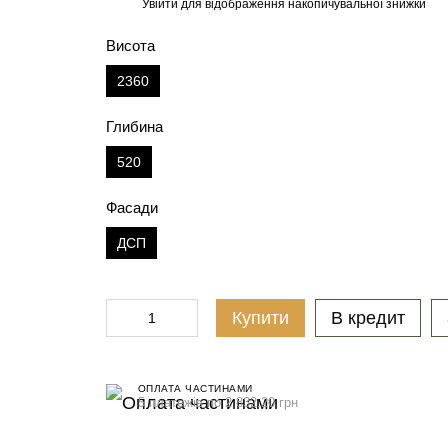
Увійти
для відображення накопичувальної знижки
%
Висота
2360
Глибина
520
Фасади
ДСП
Купити
В кредит
ОПЛАТА ЧАСТИНАМИ
5 платежів по 2 832.20 грн