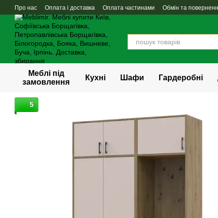
Перейти до основного контенту
Про нас
Оплата і доставка
Оплата частинами
Обмін та повернен
Меблі під
Кухні
Шафи
Гардеробні
замовлення
5