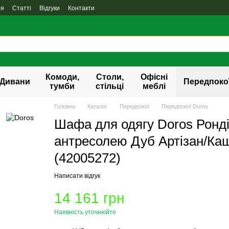
ня
Статті
Відгуки
Контакти
Комоди,
Столи,
Офісні
Дивани
Передпоко
тумби
стільці
меблі
Головна
Каталог
Передпокої
Передпокої Doros
Шафа для одягу Doros Ронді
антресолею Дуб Артізан/Ка
(42005272)
Написати відгук
14 161 грн
Наявність уточнюйте