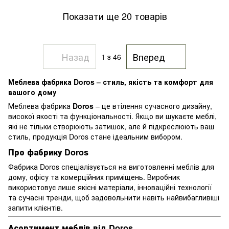
Показати ще 20 товарів
Назад
Вперед
1
з 46
Меблева фабрика Doros – стиль, якість та комфорт для
вашого дому
Меблева фабрика
Doros
– це втілення сучасного дизайну,
високої якості та функціональності. Якщо ви шукаєте меблі,
які не тільки створюють затишок, але й підкреслюють ваш
стиль, продукція Doros стане ідеальним вибором.
Про фабрику Doros
Фабрика Doros спеціалізується на виготовленні меблів для
дому, офісу та комерційних приміщень. Виробник
використовує лише якісні матеріали, інноваційні технології
та сучасні тренди, щоб задовольнити навіть найвибагливіші
запити клієнтів.
Асортимент меблів від Doros