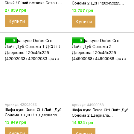
Білий / Білий вставка Бетон 2
Cонома 2 ДСП 120х45х225
ДСП / 4 частини 220х60х240
(42002011)
27 859 грн
12 757 грн
(42003004)
Купити
Купити
5
5
Артикул: 42002033
Артикул: 44900068
Шафа купе Doros Сіті Лайт Дуб
Шафа купе Doros Сіті Лайт Дуб
Cонома 1 ДСП / 1 Дзеркало
Cонома 2 Дзеркала
120х45х225 (42002033)
120х45х225 (44900068)
13 949 грн
14 534 грн
Купити
Купити