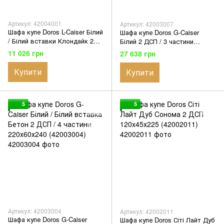
Артикул: 42004001
Артикул: 42003007
Шафа купе Doros L-Caiser Білий
Шафа купе Doros G-Caiser
/ Білий вставки Клондайк 2
Білий 2 ДСП / 3 частини
ДСП 180х60х213 (42004001)
220х60х240 (42003007)
11 026 грн
27 638 грн
Купити
Купити
5
5
Артикул: 42003004
Артикул: 42002011
Шафа купе Doros G-Caiser
Шафа купе Doros Сіті Лайт Дуб