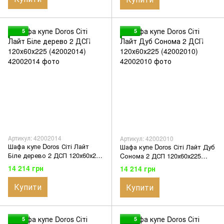
5
5
Артикул: 42002014
Артикул: 42002010
Шафа купе Doros Сіті Лайт
Шафа купе Doros Сіті Лайт Дуб
Біле дерево 2 ДСП 120х60х225
Cонома 2 ДСП 120х60х225
(42002014)
(42002010)
14 214 грн
14 214 грн
Купити
Купити
5
5