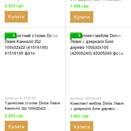
(41516086)
(41516115)
2 423 грн
1 598 грн
Купити
Купити
5
5
Артикул: 41516195
Артикул: 42005240
Туалетний столик Doros Левія
Комплект меблів Doros Левія
Канноло 2Ш 100х32х22
+ дзеркало Біле дерево
(41516195)
100х32х100 (42005240)
2 203 грн
3 067 грн
Купити
Купити