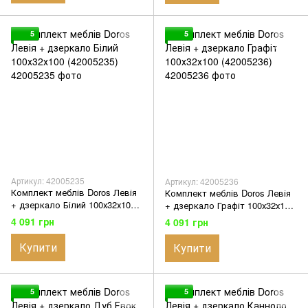
5
5
Артикул: 42005235
Артикул: 42005236
Комплект меблів Doros Левія
Комплект меблів Doros Левія
+ дзеркало Білий 100х32х100
+ дзеркало Графіт 100х32х100
(42005235)
(42005236)
4 091 грн
4 091 грн
Купити
Купити
5
5