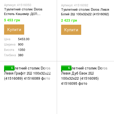
Артикул: 41516050
Артикул: 41516092
Туалетний столик Doros
Туалетний столик Doros Левія
Естель Кашемір ДСП
Білий 2Ш 100х32х22 (41516092)
90х38х135 (41516050)
5 453 грн
2 423 грн
Купити
Купити
Ціна
5453.00
Ширина
900
Висота
1350
Глибина
380
5
5