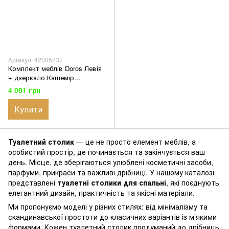
Артикул: 42005237
Комплект меблів Doros Левія
+ дзеркало Кашемір
100х32х100 (42005237)
4 091 грн
Купити
Туалетний столик
— це не просто елемент меблів, а
особистий простір, де починається та закінчується ваш
день. Місце, де зберігаються улюблені косметичні засоби,
парфуми, прикраси та важливі дрібниці. У нашому каталозі
представлені
туалетні столики для спальні
, які поєднують
елегантний дизайн, практичність та якісні матеріали.
Ми пропонуємо моделі у різних стилях: від мінімалізму та
скандинавської простоти до класичних варіантів із м’якими
формами. Кожен туалетний столик продуманий до дрібниць