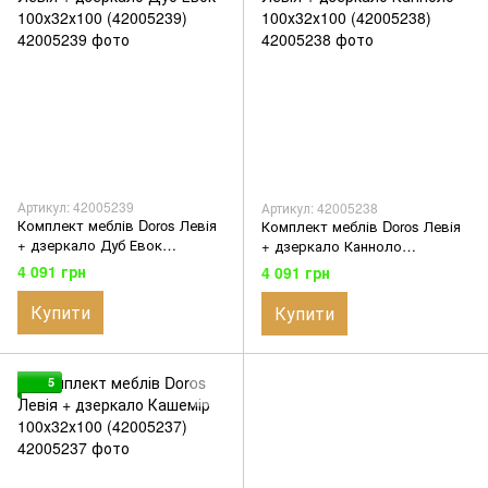
Артикул: 42005239
Артикул: 42005238
Комплект меблів Doros Левія
Комплект меблів Doros Левія
+ дзеркало Дуб Евок
+ дзеркало Канноло
100х32х100 (42005239)
100х32х100 (42005238)
4 091 грн
4 091 грн
Купити
Купити
5