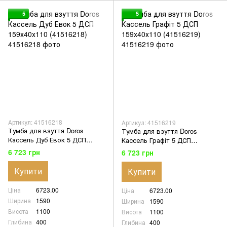
5
5
Артикул: 41516218
Артикул: 41516219
Тумба для взуття Doros
Тумба для взуття Doros
Кассель Дуб Евок 5 ДСП
Кассель Графіт 5 ДСП
159х40х110 (41516218)
159х40х110 (41516219)
6 723 грн
6 723 грн
Купити
Купити
Ціна
6723.00
Ціна
6723.00
Ширина
1590
Ширина
1590
Висота
1100
Висота
1100
Глибина
400
Глибина
400