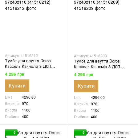
Артикул: 41516212
Артикул: 41516209
Тумба для взуття Doros
Тумба для взуття Doros
Кассель Канноло 3 ДСП
Кассель Кашемір 3 ДСП
97х40х110 (41516212)
97х40х110 (41516209)
4 296 грн
4 296 грн
Купити
Купити
Ціна
4296.00
Ціна
4296.00
Ширина
970
Ширина
970
Висота
1100
Висота
1100
Глибина
400
Глибина
400
5
5