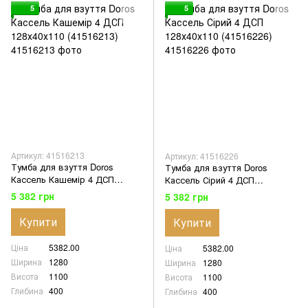
5
5
Артикул: 41516213
Артикул: 41516226
Тумба для взуття Doros
Тумба для взуття Doros
Кассель Кашемір 4 ДСП
Кассель Сірий 4 ДСП
128х40х110 (41516213)
128х40х110 (41516226)
5 382 грн
5 382 грн
Купити
Купити
Ціна
5382.00
Ціна
5382.00
Ширина
1280
Ширина
1280
Висота
1100
Висота
1100
Глибина
400
Глибина
400