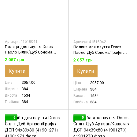
Артикул: 41516041
Артикул: 41516042
Полиця для взуття Doros
Полиця для взуття Doros
Паоло Білий/Дуб Сонома
Паоло Дуб Сонома/Графіт
38.4х38.4х153.4 (41516041)
38.4х38.4х153.4 (41516042)
2 057 грн
2 057 грн
Купити
Купити
Ціна
2057.00
Ціна
2057.00
Ширина
384
Ширина
384
Висота
1534
Висота
1534
Глибина
384
Глибина
384
5
5