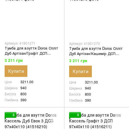
Артикул: 41901271
Артикул: 41901270
Тумба для взуття Doros Спліт
Тумба для взуття Doros Спліт
Дуб Артізан/Графіт ДСП
Дуб Артізан/Кашемір ДСП
94х39х80 (41901271)
94х39х80 (41901270)
3 211 грн
3 211 грн
Купити
Купити
Ціна
3211.00
Ціна
3211.00
Ширина
940
Ширина
940
Висота
800
Висота
800
Глибина
390
Глибина
390
5
5