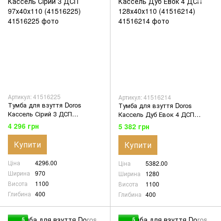
Артикул: 41516225
Артикул: 41516214
Тумба для взуття Doros
Тумба для взуття Doros
Кассель Сірий 3 ДСП
Кассель Дуб Евок 4 ДСП
97х40х110 (41516225)
128х40х110 (41516214)
4 296 грн
5 382 грн
Купити
Купити
Ціна
4296.00
Ціна
5382.00
Ширина
970
Ширина
1280
Висота
1100
Висота
1100
Глибина
400
Глибина
400
5
5