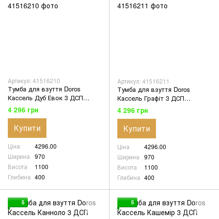
Артикул: 41516210
Артикул: 41516211
Тумба для взуття Doros
Тумба для взуття Doros
Кассель Дуб Евок 3 ДСП
Кассель Графіт 3 ДСП
97х40х110 (41516210)
97х40х110 (41516211)
4 296 грн
4 296 грн
Купити
Купити
Ціна
4296.00
Ціна
4296.00
Ширина
970
Ширина
970
Висота
1100
Висота
1100
Глибина
400
Глибина
400
5
5