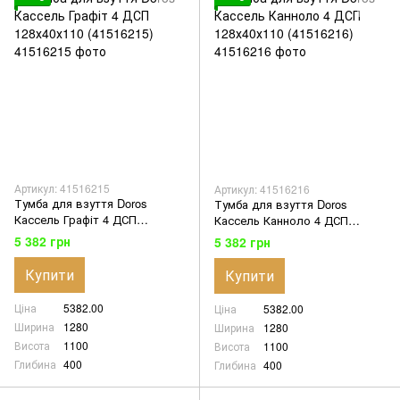
Артикул: 41516215
Артикул: 41516216
Тумба для взуття Doros
Тумба для взуття Doros
Кассель Графіт 4 ДСП
Кассель Канноло 4 ДСП
128х40х110 (41516215)
128х40х110 (41516216)
5 382 грн
5 382 грн
Купити
Купити
Ціна
5382.00
Ціна
5382.00
Ширина
1280
Ширина
1280
Висота
1100
Висота
1100
Глибина
400
Глибина
400