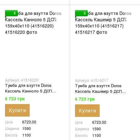
5
5
Артикул: 41516220
Артикул: 41516217
Тумба для взуття Doros
Тумба для взуття Doros
Кассель Канноло 5 ДСП
Кассель Кашемір 5 ДСП
159х40х110 (41516220)
159х40х110 (41516217)
6 723 грн
6 723 грн
Купити
Купити
Ціна
6723.00
Ціна
6723.00
Ширина
1590
Ширина
1590
Висота
1100
Висота
1100