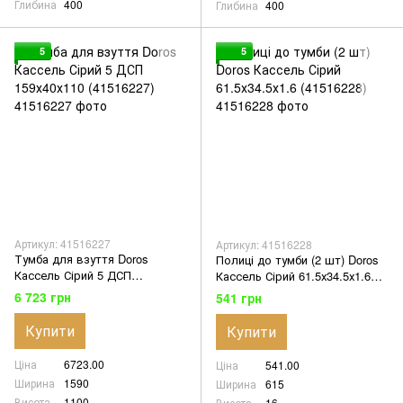
Глибина
400
Глибина
400
5
5
Артикул: 41516227
Артикул: 41516228
Тумба для взуття Doros
Полиці до тумби (2 шт) Doros
Кассель Сірий 5 ДСП
Кассель Сірий 61.5х34.5х1.6
159х40х110 (41516227)
(41516228)
6 723 грн
541 грн
Купити
Купити
Ціна
6723.00
Ціна
541.00
Ширина
1590
Ширина
615
Висота
1100
Висота
16