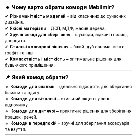
🔹 Чому варто обрати комоди Meblimir?
✔
Різноманітність моделей
– від класичних до сучасних
дизайнів.
✔
Якісні матеріали
– ДСП, МДФ, масив дерева.
✔
Зручні секції для зберігання
– шухляди, відкриті полиці,
дверцята.
✔
Стильні кольорові рішення
– білий, дуб сонома, венге,
графіт та інші.
✔
Компактність і місткість
– оптимальне рішення для
будь-якого приміщення.
📌 Який комод обрати?
🔹
Комоди для спальні
– ідеально підходять для зберігання
білизни та одягу.
🔹
Комоди для вітальні
– стильний акцент у зоні
відпочинку.
🔹
Комоди для дитячої
– практичне рішення для зберігання
іграшок і речей.
🔹
Комоди в передпокій
– зручні для зберігання аксесуарів
та взуття.