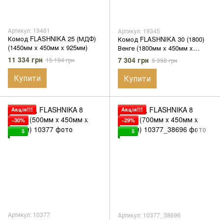
Артикул: 19461
Артикул: 19345
Комод FLASHNIKA 25 (МДФ)
Комод FLASHNIKA 30 (1800)
(1450мм x 450мм x 925мм)
Венге (1800мм x 450мм x
800мм)
11 334 грн
7 304 грн
15 194 грн
9 398 грн
Купити
Купити
Акція!!!
Акція!!!
−30%
−29%
5
5
Артикул: 10377
Артикул: 10377_38696