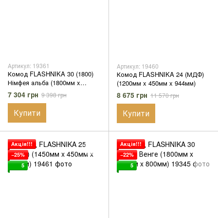
Артикул: 19361
Артикул: 19460
Комод FLASHNIKA 30 (1800)
Комод FLASHNIKA 24 (МДФ)
Німфея альба (1800мм x
(1200мм x 450мм x 944мм)
450мм x 800мм)
7 304 грн
8 675 грн
9 398 грн
11 570 грн
Купити
Купити
Акція!!!
Акція!!!
−25%
−22%
5
5