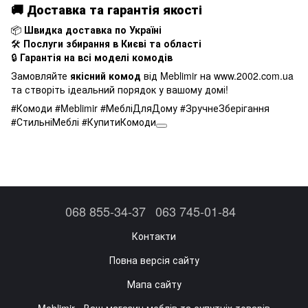
🚚 Доставка та гарантія якості
📦
Швидка доставка по Україні
🛠
Послуги збирання в Києві та області
🔒
Гарантія на всі моделі комодів
Замовляйте
якісний комод
від Meblimir на
www.2002.com.ua
та створіть ідеальний порядок у вашому домі!
#Комоди #Meblimir #МебліДляДому #ЗручнеЗберігання
#СтильніМеблі #КупитиКомоди
068 855-34-37
063 745-01-84
Контакти
Повна версія сайту
Мапа сайту
Meblimir - Ваш магазин меблів та супутніх товарів