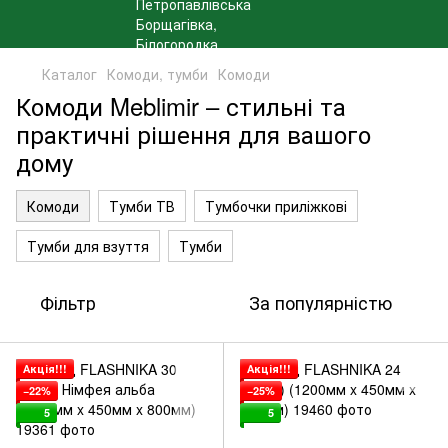
Каталог
Комоди, тумби
Комоди
Комоди Meblimir – стильні та
практичні рішення для вашого
дому
Комоди
Тумби ТВ
Тумбочки приліжкові
Тумби для взуття
Тумби
Фільтр
За популярністю
Акція!!!
Акція!!!
−22%
−25%
5
5