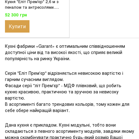
Кухня "Еліт Прем'єр" 2,6 м з
пеналом та антресолями.
Фасади МДФ плівковий з
52 300 грн
фрезуванням. Колір Софт миг
Купити
Кухні фабрики «Garаnt» є оптимальним співвідношенням
доступної ціни від та високої якості, що сприяє великій
популярність на ринку України.
Серія "Еліт Прем'єр" відрізняється невисокою вартістю і
гарним сучасним виглядом.
Фасади серії "літ Прем'єр" - МДФ плівковий, що робить
кухню красивою, практичною та зручною за невисоку
вартістю.
В асортименті багато трендових кольорів, тому кожен для
себе обере найкращій варіант.
Дана кухня є прикладом. Кухні модульні, тобто вони
складаються з певного асортименту модулів, завдяки якому
можна скомбінувати практично будь-який розмір Вашої