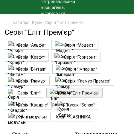
Каталог
Кухні
Серія "Еліт Прем'єр"
Серія "Еліт Прем'єр"
Серія "Альфа"
Серія "Модест"
Серія "Крафт"
Серія "Горизонт"
Серія "Вінтаж"
Серія "Імперіал"
Серія "Гламур"
Серія "Гламур Прем'єр"
Серія "Еліт"
Серія "Еліт Прем'єр"
Серія "Квадріс"
Кухня "Sense"
Кухні модульні
Кухні FLASHNIKA
Фільтр
За популярністю