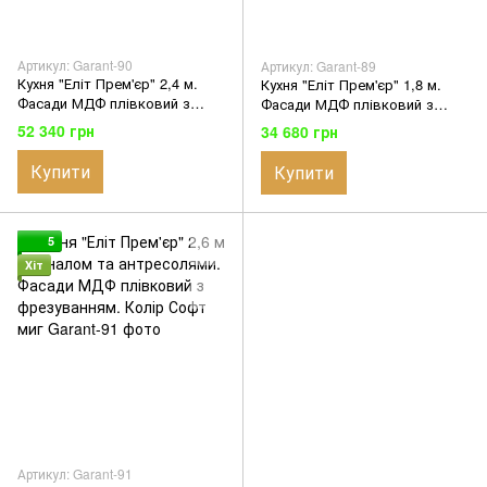
Артикул: Garant-90
Артикул: Garant-89
Кухня "Еліт Прем'єр" 2,4 м.
Кухня "Еліт Прем'єр" 1,8 м.
Фасади МДФ плівковий з
Фасади МДФ плівковий з
фрезуванням. Колір Хакі
фрезуванням. Колір Білий
52 340 грн
34 680 грн
ментол
софт
Купити
Купити
5
Хіт
Артикул: Garant-91