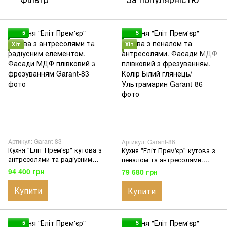
5
5
Хіт
Хіт
Артикул: Garant-83
Артикул: Garant-86
Кухня "Еліт Прем'єр" кутова з
Кухня "Еліт Прем'єр" кутова з
антресолями та радіусним
пеналом та антресолями.
елементом. Фасади МДФ
Фасади МДФ плівковий з
94 400 грн
79 680 грн
плівковий з фрезуванням
фрезуванням. Колір Білий
глянець/Ультрамарин
Купити
Купити
5
5