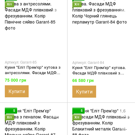
Хіт
Хіт
Артикул: Garant-85
Артикул: Garant-84
Кухня "Еліт Прем'єр" кутова з
Кухня "Еліт Прем'єр" кутова.
антресолями. Фасади МДФ
Фасади МДФ плівковий з
плівковий з фрезуванням.
фрезуванням. Колір Чорний
75 000 грн
66 580 грн
Колір Північне сяйво
глянець перламутр
Купити
Купити
5
5
Хіт
Хіт