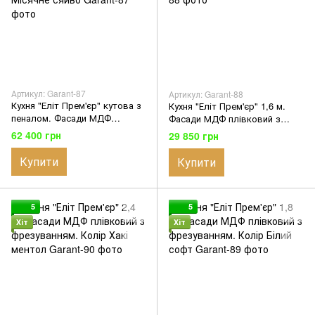
Артикул: Garant-87
Артикул: Garant-88
Кухня "Еліт Прем'єр" кутова з
Кухня "Еліт Прем'єр" 1,6 м.
пеналом. Фасади МДФ
Фасади МДФ плівковий з
плівковий з фрезуванням.
фрезуванням. Колір
62 400 грн
29 850 грн
Колір Місячне сяйво
Блакитний металік
Купити
Купити
5
5
Хіт
Хіт