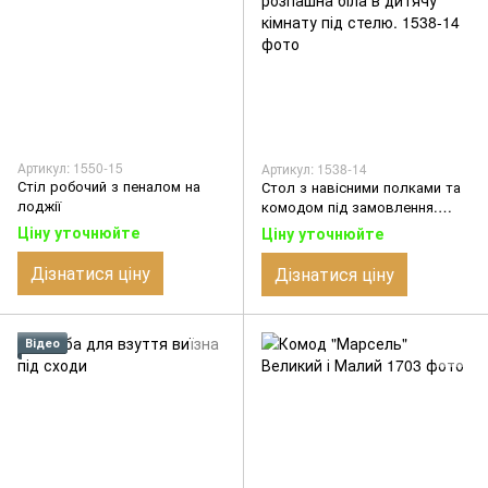
Артикул: 1550-15
Артикул: 1538-14
Стіл робочий з пеналом на
Стол з навісними полками та
лоджії
комодом під замовлення.
Шафа розпашна біла в дитячу
Ціну уточнюйте
Ціну уточнюйте
кімнату під стелю.
Дізнатися ціну
Дізнатися ціну
Відео