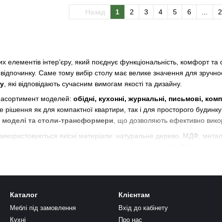
Назад
1
2
3
4
5
6
...
2
их елементів інтер’єру, який поєднує функціональність, комфорт та 
 відпочинку. Саме тому вибір столу має велике значення для зручнос
су
, які відповідають сучасним вимогам якості та дизайну.
 асортимент моделей:
обідні, кухонні, журнальні, письмові, ком
е рішення як для компактної квартири, так і для просторого будинку ч
і моделі та столи-трансформери
, що дозволяють ефективно викор
використовуються якісні матеріали: натуральне дерево, МДФ, метал,
ійкість до щоденних навантажень і довгий термін служби. Продумані
толи в різних стилях — від мінімалізму та скандинавського дизайну до
р’єр кухні, вітальні, кабінету або робочого простору. Великий вибір
Каталог
Клієнтам
Меблі під замовлення
Вхід до кабінету
 магазині, ви отримуєте поєднання практичності, естетики та якос
Кухні
Про нас
, який стане зручним і стильним елементом вашого простору на довг