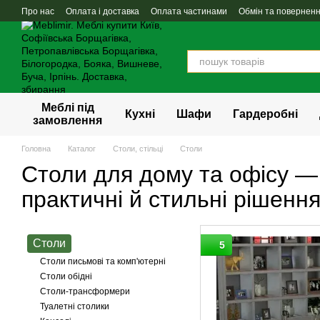
Перейти до основного контенту
Про нас
Оплата і доставка
Оплата частинами
Обмін та повернен
Меблі під
Кухні
Шафи
Гардеробні
замовлення
Головна
Каталог
Столи, стільці
Столи
Столи для дому та офісу —
практичні й стильні рішенн
Столи
5
Столи письмові та комп'ютерні
Столи обідні
Столи-трансформери
Туалетні столики