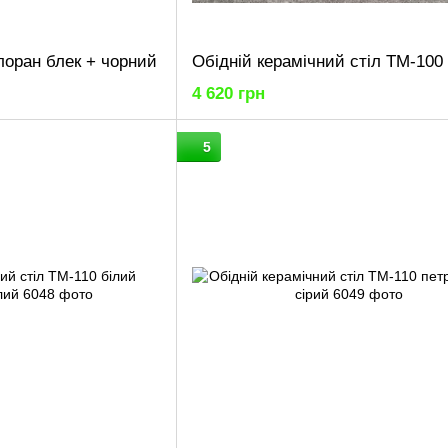
 лоран блек + чорний
4 620 грн
5