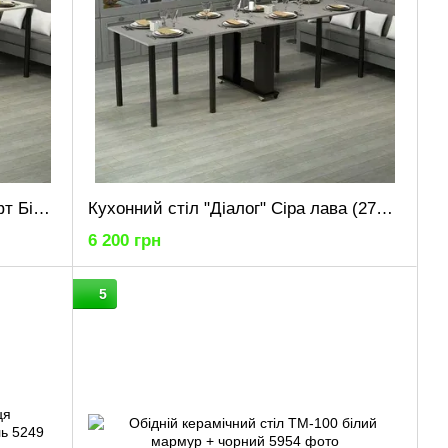
Кухонний стіл "Діалог" Дуб Крафт Білий (2700x800x730) Дуб Крафт білий Гамма стиль
Кухонний стіл "Діалог" Сіра лава (2700x800x730) Гамма стиль
6 200 грн
5