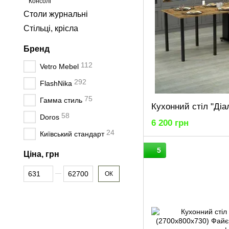
Консолі
Столи журнальні
Стільці, крісла
Бренд
112
Vetro Mebel
292
FlashNika
75
Гамма стиль
58
Doros
6 200 грн
24
Київський стандарт
5
Ціна, грн
Від Ціна, грн
До Ціна, грн
ОК