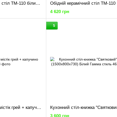
Обідній керамічний стіл TM-110 білий мармур + білий
4 620 грн
5
Стіл обідній T-325 містік грей + капучино
3 600 грн