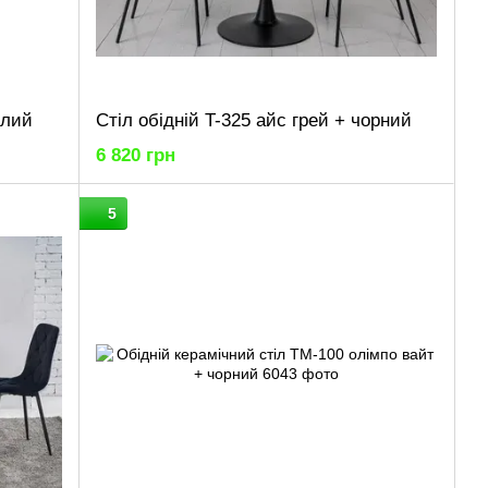
ілий
Стіл обідній T-325 айс грей + чорний
6 820 грн
5