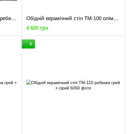
Обідній керамічний стіл TM-100 ребекка грей + чорний
Обідній керамічний стіл TM-100 олімпо вайт + чорний
4 620 грн
5