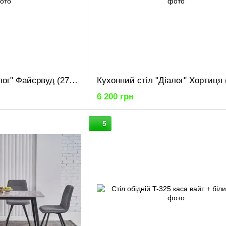
Кухонний стіл "Діалог" Файєрвуд (2700x800x730) Файєрвуд Гамма стиль
6 200 грн
5