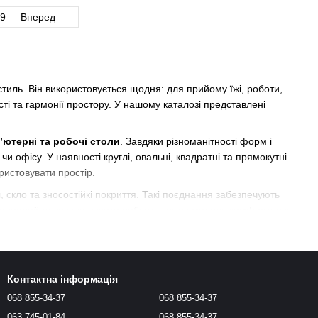
9
Вперед
стиль. Він використовується щодня: для прийому їжі, роботи,
ті та гармонії простору. У нашому каталозі представлені
п’ютерні та робочі столи
. Завдяки різноманітності форм і
и офісу. У наявності круглі, овальні, квадратні та прямокутні
истовувати простір.
 скло та зносостійкі покриття. Такі поєднання забезпечують
 пропорції та зручна висота роблять кожну модель комфортною
 loft і сучасної класики. Це дозволяє легко підібрати стіл, який
 кольорів і текстур допоможе створити цілісний і завершений
Контактна інформація
068 855-34-37
068 855-34-37
ті. Ознайомлюйтесь з асортиментом, порівнюйте моделі та
і роки.
063 745-01-84
068 855-34-37