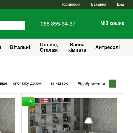
Порівняння
Бажання
Вхід
068 855-34-37
Мій кошик
Полиці,
Ванна
ї
Вітальні
Антресолі
Стелажі
кімната
евше
спочатку дорожчі
за назвою
Відображення:
5