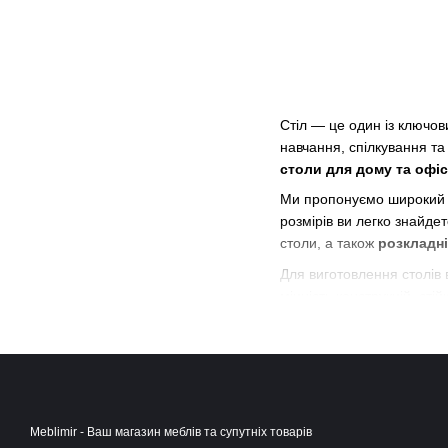
Стіл — це один із ключов
навчання, спілкування та
столи для дому та офі
Ми пропонуємо широкий
розмірів ви легко знайдет
столи, а також
розкладн
Для виготовлення столів 
міцність конструкцій, ст
у використанні.
У каталозі представлені с
гармонійно доповнить інте
образ приміщення.
Обираючи столи в нашому
Meblimir - Ваш магазин меблів та супутніх товарів
знаходьте ідеальний стіл