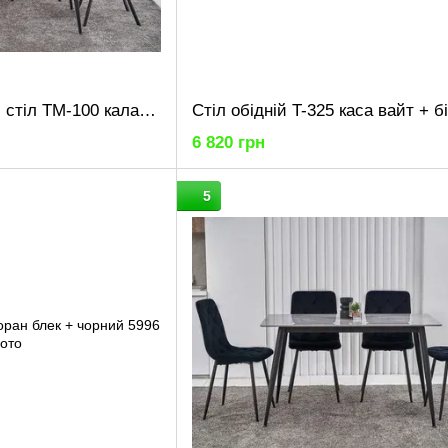
Обідній керамічний стіл TM-100 калакатта грей + чорний
Стіл обідній T-325 каса вайт + б
6 820 грн
5