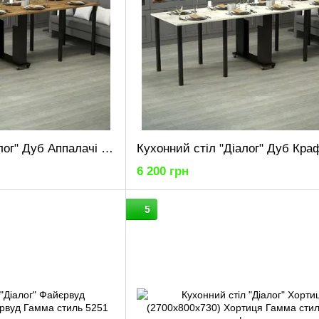
Кухонний стіл "Діалог" Дуб Аппалачі (2700x800x730) Дуб Аппалачі Гамма стиль
6 200 грн
5