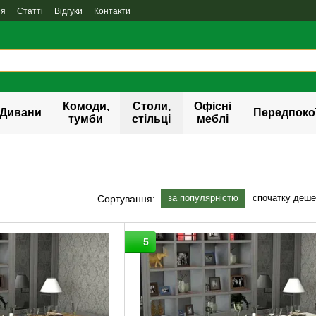
ня
Статті
Відгуки
Контакти
Комоди,
Столи,
Офісні
Дивани
Передпоко
тумби
стільці
меблі
я
за популярністю
спочатку деш
Сортування:
5