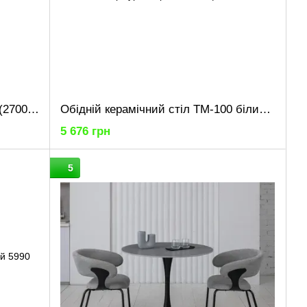
Кухонний стіл "Діалог" Хортиця (2700x800x730) Хортиця Гамма стиль
Обідній керамічний стіл TM-100 білий мармур + чорний
5 676 грн
5