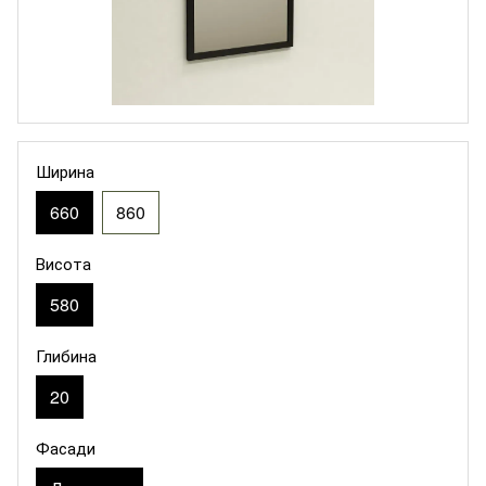
Ширина
660
860
Висота
580
Глибина
20
Фасади