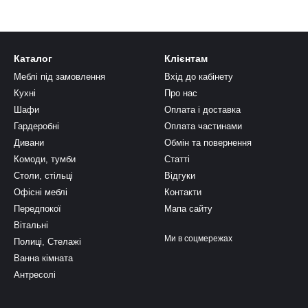
Каталог
Клієнтам
Меблі під замовлення
Вхід до кабінету
Кухні
Про нас
Шафи
Оплата і доставка
Гардеробні
Оплата частинами
Дивани
Обмін та повернення
Комоди, тумби
Статті
Столи, стільці
Відгуки
Офісні меблі
Контакти
Передпокої
Мапа сайту
Вітальні
Ми в соцмережах
Полиці, Стелажі
Ванна кімната
Антресолі