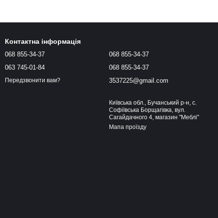
Контактна інформація
068 855-34-37
068 855-34-37
063 745-01-84
068 855-34-37
3537225@gmail.com
Передзвонити вам?
Київська обл., Бучанський р-н, с.
Софіївська Борщагівка, вул.
Сагайдачного 4, магазин "Меблі"
Мапа проїзду