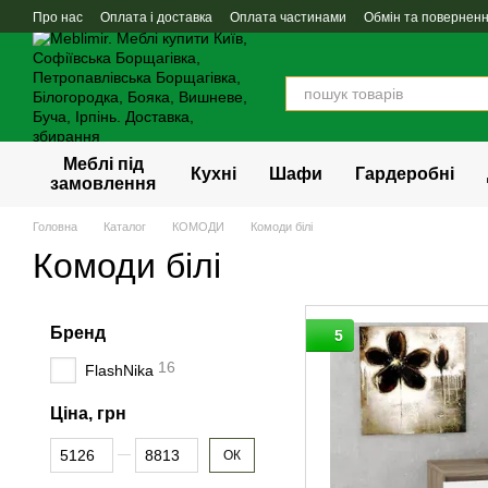
Перейти до основного контенту
Про нас
Оплата і доставка
Оплата частинами
Обмін та повернен
Меблі під
Кухні
Шафи
Гардеробні
замовлення
Головна
Каталог
КОМОДИ
Комоди білі
Комоди білі
Бренд
5
16
FlashNika
Ціна, грн
Від Ціна, грн
До Ціна, грн
ОК