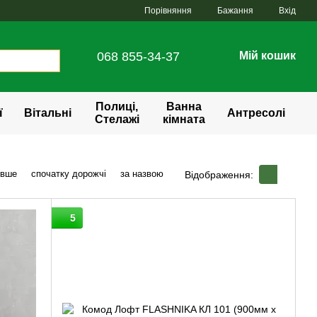
Порівняння
Бажання
Вхід
068 855-34-37
Мій кошик
Полиці,
Ванна
ї
Вітальні
Антресолі
Стелажі
кімната
евше
спочатку дорожчі
за назвою
Відображення:
5