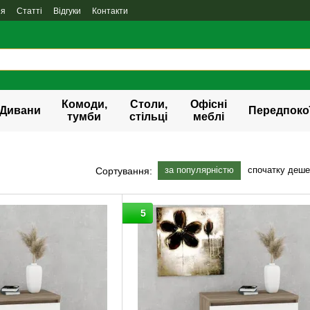
ня
Статті
Відгуки
Контакти
Комоди,
Столи,
Офісні
Дивани
Передпоко
тумби
стільці
меблі
за популярністю
спочатку деш
Сортування:
5