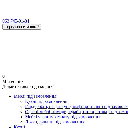
063 745-01-84
Передзвонити вам?
0
Мій кошик
Додайте товари до кошика
Меблі під замовлення
Кухні під замовлення
Гардеробні, шафи-купе, шафи розпашні під замовле
Офісні меблі, комоди, тумби, столи, стільці під зам
Меблі у ванну кімнату під замовлення
Ліжка, дивани під замовлення
Кухні