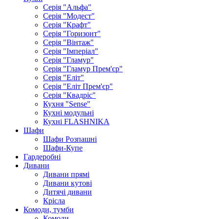
Серія "Альфа"
Серія "Модест"
Серія "Крафт"
Серія "Горизонт"
Серія "Вінтаж"
Серія "Імперіал"
Серія "Гламур"
Серія "Гламур Прем'єр"
Серія "Еліт"
Серія "Еліт Прем'єр"
Серія "Квадріс"
Кухня "Sense"
Кухні модульні
Кухні FLASHNIKA
Шафи
Шафи Розпашні
Шафи-Купе
Гардеробні
Дивани
Дивани прямі
Дивани кутові
Дитячі дивани
Крісла
Комоди, тумби
Комоди