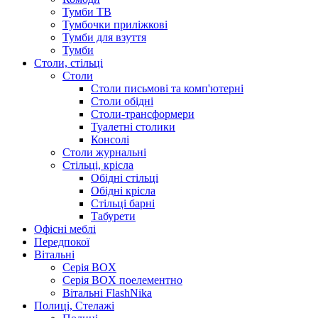
Тумби ТВ
Тумбочки приліжкові
Тумби для взуття
Тумби
Столи, стільці
Столи
Столи письмові та комп'ютерні
Столи обідні
Столи-трансформери
Туалетні столики
Консолі
Столи журнальні
Стільці, крісла
Обідні стільці
Обідні крісла
Стільці барні
Табурети
Офісні меблі
Передпокої
Вітальні
Серія BOX
Серія BOX поелементно
Вітальні FlashNika
Полиці, Стелажі