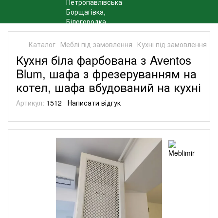
Каталог
Меблі під замовлення
Кухні під замовлення
К
Кухня біла фарбована з Aventos
Blum, шафа з фрезеруванням на
котел, шафа вбудований на кухні
Артикул:
1512
Написати відгук