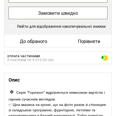
Замовити швидко
Увійти
для відображення накопичувальної знижки
%
До обраного
Порівняти
ОПЛАТА ЧАСТИНАМИ
5 платежів по 9 612.00 грн
Опис
🔹
Серія "Горизонт" відрізняється невисокою вартістю і
гарним сучасним виглядом.
✅
Ціна вказана на кухню, що на фото разом зі стінницею
зі складською програмою, фурнітурою, петлями та
направляючими в базовій комплектації. Тобто повністю