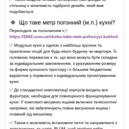
стільниці є можливість підібрати дизайн, який вам
подобається.
🔹
Що таке метр погонний (м.п.) кухні?
Переходьте за посиланням 👉
https://2002.com.ua/shcho-take-metr-pohonyyi-kukhni/
✅
Модульні кухні є однією з найбільш зручних та
практичних опцій для будь-якого будинку чи квартири. Їх
головною перевагою є те, що вони можуть бути складені
за індивідуальним замовленням, з урахуванням розміру
та форми кухонного простору і є більшим бюджетним
варіантом у порівнянні з індивідуальним проектуванням
кухні.
✅
До стандартної комплектації корпусів входить вся
фурнітура, необхідна для повноцінного функціонування
кухні. У комплекті висувних ящиків включені телескопічні
напрямні, які забезпечують повне висунення ящика і
плавний хід механізму.
✅
Також є можливість встановити петлі та направляючі з
доводчиками, та навіть BLUM, щоб зробити вибір