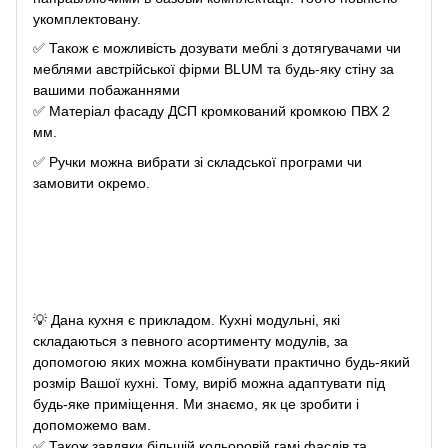
укомплектовану.
✅
Також є можливість дозувати меблі з дотягувачами чи
меблями австрійської фірми BLUM та будь-яку стіну за
вашими побажаннями
✅
Матеріал фасаду ДСП кромкований кромкою ПВХ 2
мм.
✅
Ручки можна вибрати зі складської програми чи
замовити окремо.
💡
Дана кухня є прикладом. Кухні модульні, які
складаються з певного асортименту модулів, за
допомогою яких можна комбінувати практично будь-який
розмір Вашої кухні. Тому, виріб можна адаптувати під
будь-яке приміщення. Ми знаємо, як це зробити і
допоможемо вам.
✅
Також завдяки більшій кольоровій гамі фасдів та