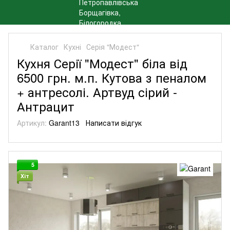
Каталог
Кухні
Серія "Модест"
Кухня Серії "Модест" біла від
6500 грн. м.п. Кутова з пеналом
+ антресолі. Артвуд сірий -
Антрацит
Артикул:
Garant13
Написати відгук
5
Хіт