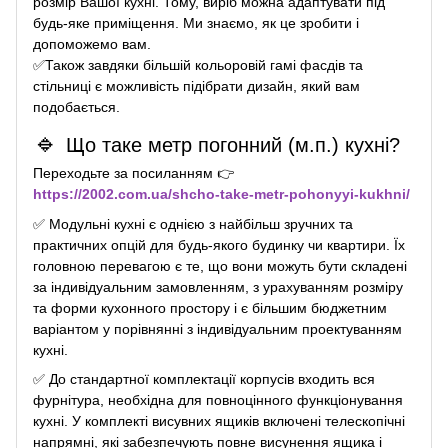
розмір Вашої кухні. Тому, виріб можна адаптувати під
будь-яке приміщення. Ми знаємо, як це зробити і
допоможемо вам.
✅
Також завдяки більшій кольоровій гамі фасдів та
стільниці є можливість підібрати дизайн, який вам
подобається.
🔹
Що таке метр погонний (м.п.) кухні?
Переходьте за посиланням 👉
https://2002.com.ua/shcho-take-metr-pohonyyi-kukhni/
✅
Модульні кухні є однією з найбільш зручних та
практичних опцій для будь-якого будинку чи квартири. Їх
головною перевагою є те, що вони можуть бути складені
за індивідуальним замовленням, з урахуванням розміру
та форми кухонного простору і є більшим бюджетним
варіантом у порівнянні з індивідуальним проектуванням
кухні.
✅
До стандартної комплектації корпусів входить вся
фурнітура, необхідна для повноцінного функціонування
кухні. У комплекті висувних ящиків включені телескопічні
напрямні, які забезпечують повне висунення ящика і