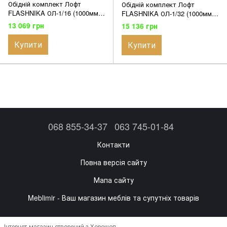
Обідній комплект Лофт
Обідній комплект Лофт
FLASHNIKA ОЛ-1/16 (1000мм x
FLASHNIKA ОЛ-1/32 (1000мм x
600мм x 750мм)
600мм x 766мм)
13 069 грн
15 136 грн
Купити
Купити
068 855-34-37
063 745-01-84
Контакти
Повна версія сайту
Мапа сайту
Meblimir - Ваш магазин меблів та супутніх товарів
Інтернет-магазин створений з Хорошоп