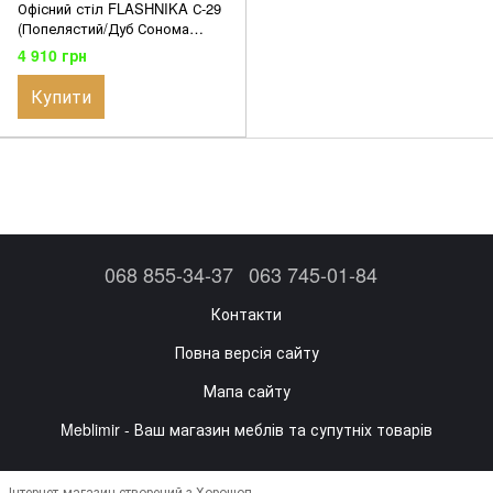
Офісний стіл FLASHNIKA С-29
(Попелястий/Дуб Сонома
Трюфель) (1000мм x 600мм x
4 910 грн
750мм)
Купити
068 855-34-37
063 745-01-84
Контакти
Повна версія сайту
Мапа сайту
Meblimir - Ваш магазин меблів та супутніх товарів
Інтернет-магазин створений з Хорошоп