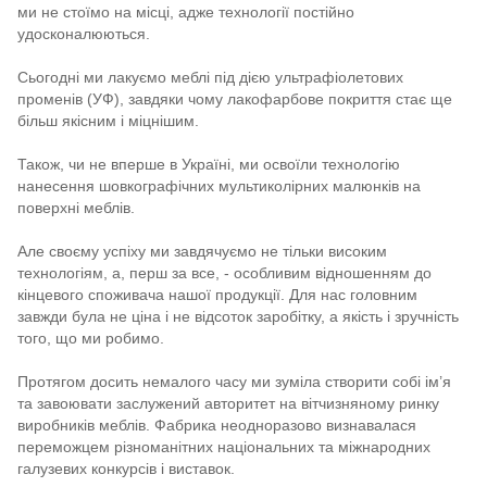
ми не стоїмо на місці, адже технології постійно
удосконалюються.
Сьогодні ми лакуємо меблі під дією ультрафіолетових
променів (УФ), завдяки чому лакофарбове покриття стає ще
більш якісним і міцнішим.
Також, чи не вперше в Україні, ми освоїли технологію
нанесення шовкографічних мультиколірних малюнків на
поверхні меблів.
Але своєму успіху ми завдячуємо не тільки високим
технологіям, а, перш за все, - особливим відношенням до
кінцевого споживача нашої продукції. Для нас головним
завжди була не ціна і не відсоток заробітку, а якість і зручність
того, що ми робимо.
Протягом досить немалого часу ми зуміла створити собі ім’я
та завоювати заслужений авторитет на вітчизняному ринку
виробників меблів. Фабрика неодноразово визнавалася
переможцем різноманітних національних та міжнародних
галузевих конкурсів і виставок.