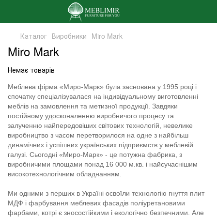
Каталог
Виробники
Miro Mark
Miro Mark
Немає товарів
Меблева фірма «Миро-Марк» була заснована у 1995 році і
спочатку спеціалізувалася на індивідуальному виготовленні
меблів на замовлення та метизної продукції. Завдяки
постійному удосконаленню виробничого процесу та
залученню найпередовіших світових технологій, невелике
виробництво з часом перетворилося на одне з найбільш
динамічних і успішних українських підприємств у меблевій
галузі. Сьогодні «Миро-Марк» - це потужна фабрика, з
виробничими площами понад 16 000 м.кв. і найсучаснішим
високотехнологічним обладнанням.
Ми одними з перших в Україні освоїли технологію гнуття плит
МДФ і фарбування меблевих фасадів поліуретановими
фарбами, котрі є зносостійкими і екологічно безпечними. Але