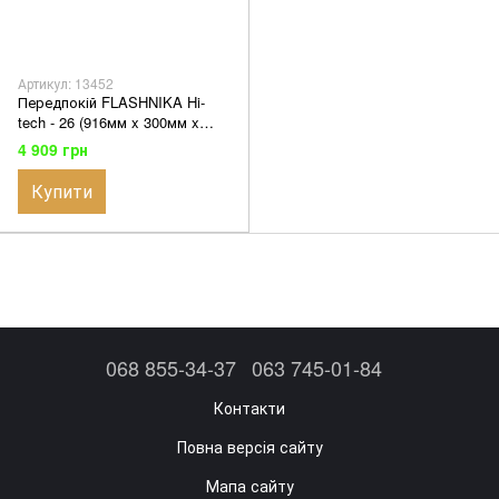
Артикул: 13452
Передпокій FLASHNIKA Hi-
tech - 26 (916мм x 300мм x
1700мм)
4 909 грн
Купити
068 855-34-37
063 745-01-84
Контакти
Повна версія сайту
Мапа сайту