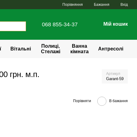
Порівняння
Бажання
Вхід
068 855-34-37
Мій кошик
Полиці,
Ванна
ї
Вітальні
Антресолі
Стелажі
кімната
0 грн. м.п.
Артикул
Garant-59
Порівняти
В бажання