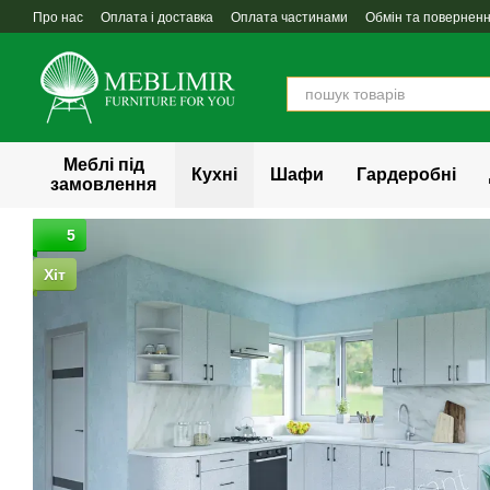
Перейти до основного контенту
Про нас
Оплата і доставка
Оплата частинами
Обмін та повернен
Меблі під
Кухні
Шафи
Гардеробні
замовлення
5
Хіт