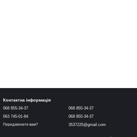
Контактна інформація
068 855-34-37
068 855-34-37
063 745-01-84
068 855-34-37
3537225@gmail.com
Передзвонити вам?