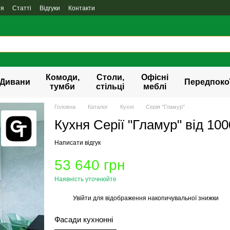
ня
Статті
Відгуки
Контакти
Комоди,
Столи,
Офісні
Дивани
Передпоко
тумби
стільці
меблі
Головна
Каталог
Кухні
Серія "Гламур"
Кухня Серії "Гламур" від 1000
Написати відгук
53 640 грн
Наявність уточнюйте
Увійти
для відображення накопичувальної знижки
%
Фасади кухнонні