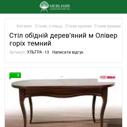
Каталог
Столи, стільці
Столи кухонні
Столи кухонні M
Стіл обідній дерев'яний м Олівер
горіх темний
Артикул:
УЛЬТРА -13
Написати відгук
5