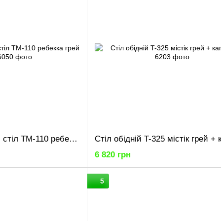
Обідній керамічний стіл TM-110 ребекка грей + сірий
6 820 грн
5