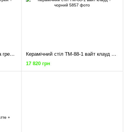
Керамічний стіл TM-88-1 ребекка грей + чорний
Керамічний стіл TM-88-1 вайт клауд + чорний
17 820 грн