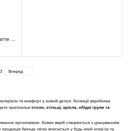
Керамічний стіл TM-87 гріджіо латте + чорний
3
Вперед
атеріали та комфорт у кожній деталі. Колекції виробника
йдете оригінальні
столи, стільці, крісла, обідні групи та
уманою ергономікою. Кожен виріб створюється з урахуванням
у продукція бренду легко вписується у будь-який інтер’єр та