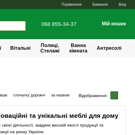
Порівняння
Бажання
Вхід
068 855-34-37
Мій кошик
Полиці,
Ванна
ї
Вітальні
Антресолі
Стелажі
кімната
евше
спочатку дорожчі
за назвою
Відображення:
новаційні та унікальні меблі для дому
своєї діяльності, завдяки високій якості продукції та
зиції на ринку України.