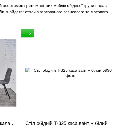
асортимент різноманітних меблів обідньої групи надає
 Ви знайдете: столи з гартованого глянсового та матового
ріаціях розміру, кольору та форми: смарт-столи
н, кольорів та дизайнів; журнальні та комп'ютерні столи;
стільці.
5
влення з Вами працюватимуть наші кваліфіковані
опоможуть з підбором необхідного товару.
 підходящий товар для комплектації вітальні та кухні.
обництва, ми сміливо крокуємо в ногу з часом щодня
Обідній керамічний стіл TM-100 калакатта грей + чорний
Стіл обідній T-325 каса вайт + білий