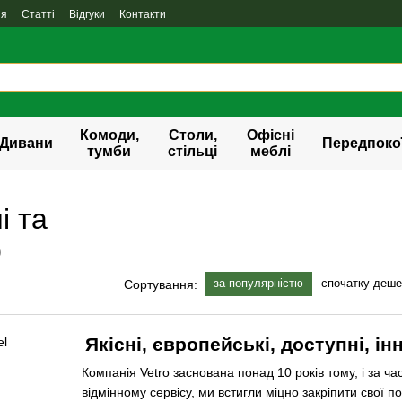
ня
Статті
Відгуки
Контакти
Комоди,
Столи,
Офісні
Дивани
Передпоко
тумби
стільці
меблі
і та
о
за популярністю
спочатку деш
Сортування:
Якісні, європейські, доступні, ін
Компанія Vetro заснована понад 10 років тому, і за час 
відмінному сервісу, ми встигли міцно закріпити свої по