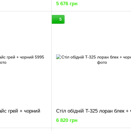
5 676 грн
5
 айс грей + чорний
Стіл обідній T-325 лоран блек +
6 820 грн