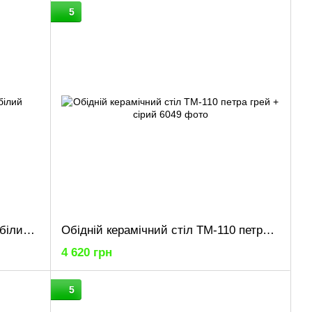
5
Обідній керамічний стіл TM-110 білий мармур + білий
Обідній керамічний стіл TM-110 петра грей + сірий
4 620 грн
5