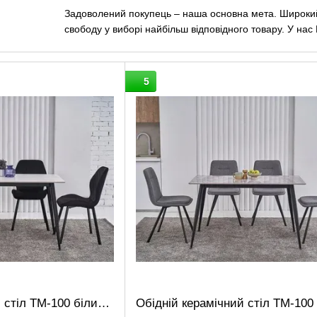
Задоволений покупець – наша основна мета. Широкий 
свободу у виборі найбільш відповідного товару. У нас
скла, склокераміки, шпону, дерева та МДФ у різних ва
регулюються по довжині та висоті; стільці різних ткани
регульовані по висоті барні стільці, а також напівбарні 
5
На будь-якому етапі погодження та розміщення замо
консультанти, які завжди підкажуть по наявності та д
Тепер, не виходячи з дому, Ви можете знайти найбільш
Наслідуючи модні тенденції у розвитку меблевого вир
підтверджуючи наш слоган «Vetro – актуальні меблі».
Обідній керамічний стіл TM-100 білий мармур + чорний