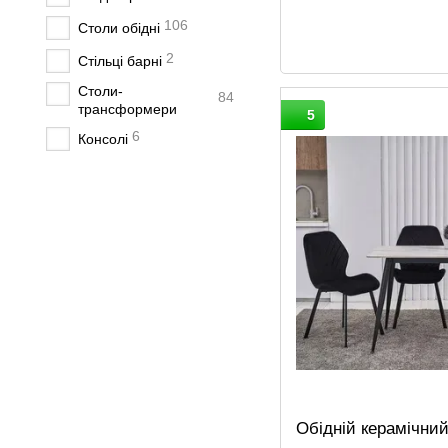
106
Столи обідні
2
Стільці барні
Столи-
84
трансформери
5
6
Консолі