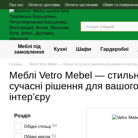
Перейти до основного контенту
Про нас
Оплата і доставка
Оплата частинами
Обмін та повернен
Меблі під
Кухні
Шафи
Гардеробні
замовлення
Головна
Меблі Vetro Mebel — стильні та сучасні рішення для вашого інтер’єру
Меблі Vetro Mebel — стильн
сучасні рішення для вашог
інтер’єру
Розділ
94
Обідні стільці
51
Обідні крісла