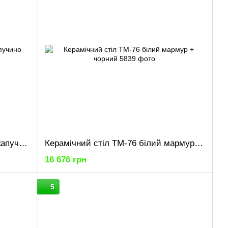
Стіл обідній T-325 містік грей + капучино
Керамічний стіл TM-76 білий мармур + чорний
16 676 грн
5