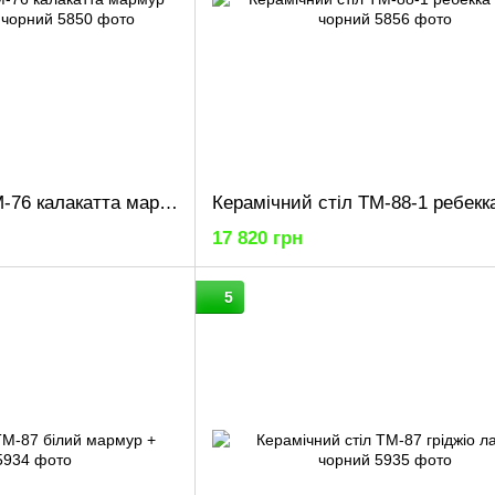
Керамічний стіл TM-76 калакатта мармур (сіра кераміка) + чорний
17 820 грн
5