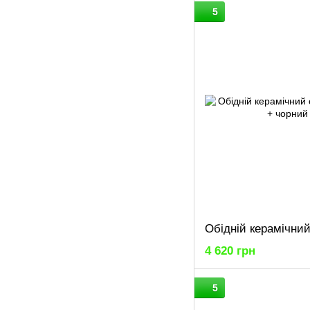
5
4 620 грн
5