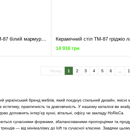
Керамічний стіл TM-87 білий мармур + чорний
14 916 грн
Назад
1
2
3
4
5
6
...
1
й український бренд меблів, який поєднує стильний дизайн, якісні м
ує естетику, практичність та довговічність. У нашому каталозі ви зна
дово доповнять інтер’єр кухні, вітальні, офісу чи закладу HoReCa.
няються сучасними формами, збалансованими пропорціями та прод
рендів — від мінімалізму до loft та сучасної класики. Завдяки цьом