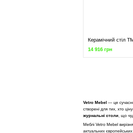
14 916 грн
Vetro Mebel
— це сучасни
створені для тих, хто цін
журнальні столи
, що чу
Меблі Vetro Mebel виріз
актуальних європейських т