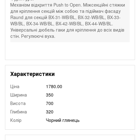
Механізм відкриття Push to Open. Міжсекційні стяжки
для кріплення секцій між собою та підіймач фасаду
Raund для секцій BX-31-WB/BL, BX-32-WB/BL, BX-33-
WB/BL, BX-34-WB/BL, BX-42-WB/BL, BX-44-WB/BL.
Універсальні дюбель гаки для кріплення до всіх видів
стін. Регулюючі вуха.
Характеристики
Ціна
1780.00
Ширина
350
Висота
700
Глибина
320
Колір
Чорний глянець