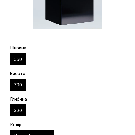
Ширина
350
Висота
700
Глибина
320
Колір