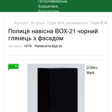
Каталог
Вітальні
Серія BOX поелементно
Серія BOX п
Полиця навісна BOX-21 чорний
глянець з фасадом
Артикул:
1676
Написати відгук
5