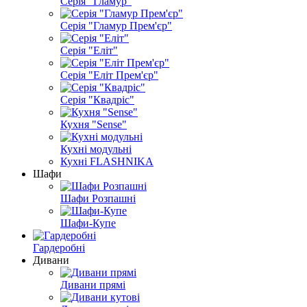
Серія "Гламур"
Серія "Гламур Прем'єр"
Серія "Еліт"
Серія "Еліт Прем'єр"
Серія "Квадріс"
Кухня "Sense"
Кухні модульні
Кухні FLASHNIKA
Шафи
Шафи Розпашні
Шафи-Купе
Гардеробні
Дивани
Дивани прямі