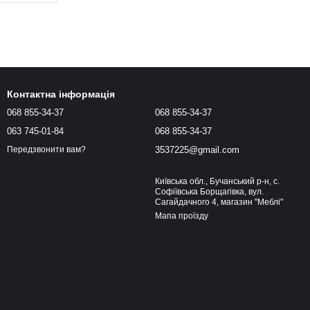
Контактна інформація
068 855-34-37
068 855-34-37
063 745-01-84
068 855-34-37
3537225@gmail.com
Передзвонити вам?
Київська обл., Бучанський р-н, с.
Софіївська Борщагівка, вул.
Сагайдачного 4, магазин "Меблі"
Мапа проїзду