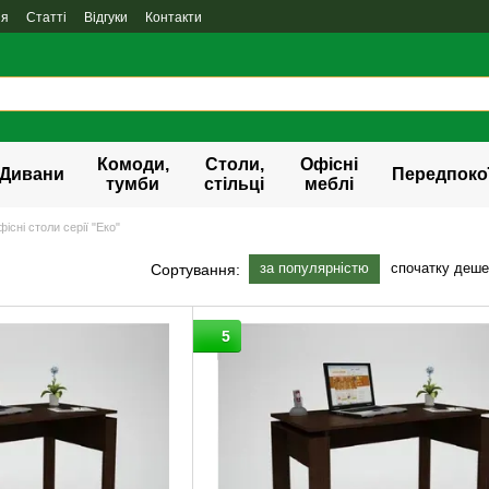
ня
Статті
Відгуки
Контакти
Комоди,
Столи,
Офісні
Дивани
Передпоко
тумби
стільці
меблі
існі столи серії "Еко"
за популярністю
спочатку деш
Сортування:
5