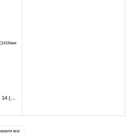
Стіл для офісу FLASHNIKA Еко - 14 (1416мм x 600мм x 750мм)
казати все