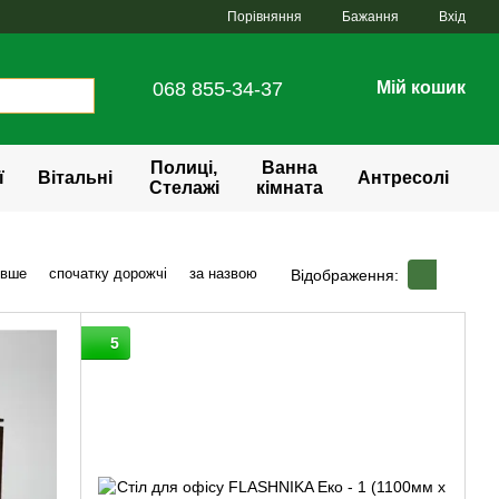
Порівняння
Бажання
Вхід
068 855-34-37
Мій кошик
Полиці,
Ванна
ї
Вітальні
Антресолі
Стелажі
кімната
евше
спочатку дорожчі
за назвою
Відображення:
5