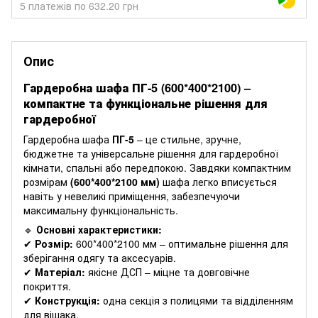
5 платежів по 632.20 грн
Опис
Гардеробна шафа ПГ-5 (600*400*2100) –
компактне та функціональне рішення для
гардеробної
Гардеробна шафа
ПГ-5
– це стильне, зручне,
бюджетне та універсальне рішення для гардеробної
кімнати, спальні або передпокою. Завдяки компактним
розмірам
(600*400*2100 мм)
шафа легко вписується
навіть у невеликі приміщення, забезпечуючи
максимальну функціональність.
🔹
Основні характеристики:
✔
Розмір:
600*400*2100 мм – оптимальне рішення для
зберігання одягу та аксесуарів.
✔
Матеріал:
якісне ДСП – міцне та довговічне
покриття.
✔
Конструкція:
одна секція з полицями та відділенням
для вішака.