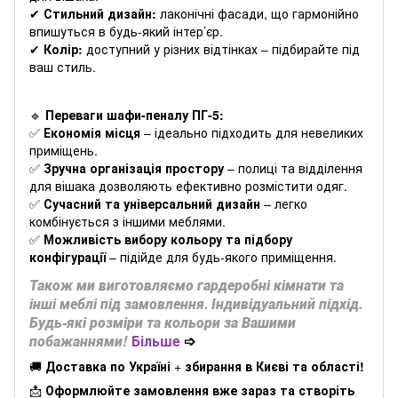
✔
Стильний дизайн:
лаконічні фасади, що гармонійно
впишуться в будь-який інтер’єр.
✔
Колір:
доступний у різних відтінках – підбирайте під
ваш стиль.
🔹
Переваги шафи-пеналу ПГ-5:
✅
Економія місця
– ідеально підходить для невеликих
приміщень.
✅
Зручна організація простору
– полиці та відділення
для вішака дозволяють ефективно розмістити одяг.
✅
Сучасний та універсальний дизайн
– легко
комбінується з іншими меблями.
✅
Можливість вибору кольору та підбору
конфігурації
– підійде для будь-якого приміщення.
Також ми виготовляємо гардеробні кімнати та
інші меблі під замовлення. Індивідуальний підхід.
Будь-які розміри та кольори за Вашими
побажаннями!
Більше
➩
🚚
Доставка по Україні
+
збирання в Києві та області!
📩
Оформлюйте замовлення вже зараз та створіть