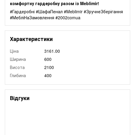
комфортну гардеробну разом із Meblimir!
#Гардеробні #ШафаПенал #Meblimir #ЗручнеЗберігання
#МебліНаЗамовлення #2002comua
Характеристики
Ціна
3161.00
Ширина
600
Висота
2100
Глибина
400
Відгуки