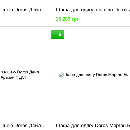
Шафа для одягу з нішею Doros Дейл Графіт/Дуб Евок 3 ДСП 150х52х220 (80737723)
15 289 грн
5
Шафа для одягу з нішею Doros Дейл Кашемір/Дуб Артізан 4 ДСП 206х52х220 (80737727)