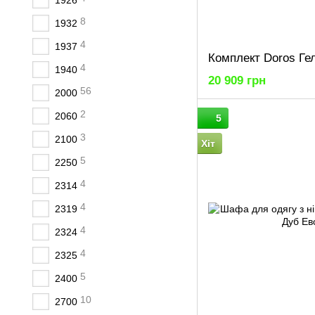
1926
8
1932
4
1937
4
1940
20 909 грн
56
2000
2
2060
5
3
2100
Хіт
5
2250
4
2314
4
2319
4
2324
4
2325
5
2400
10
2700