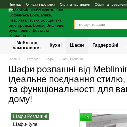
Перейти до основного контенту
Про нас
Оплата і доставка
Оплата частинами
Обмін та повернен
Меблі під
Кухні
Шафи
Гардеробні
замовлення
Головна
Каталог
Шафи
Шафи Розпашні
Шафи розпашні від Meblimir
ідеальне поєднання стилю, 
та функціональності для в
дому!
Шафи Розпашні
5
Шафи-Купе