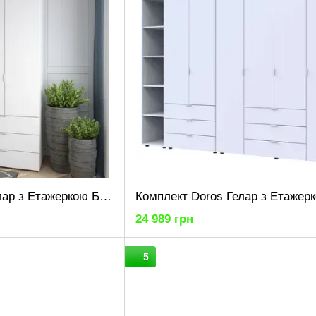
Комплект Doros Гелар з Етажеркою Білий 2 ДСП 115.7х49.5х203.4 (42005029)
24 989 грн
5