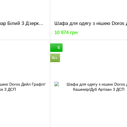
Комплект Doros Гелар Білий 3 Дзеркала 117х49.5х203.4 (42002166)
10 874 грн
5
Хіт