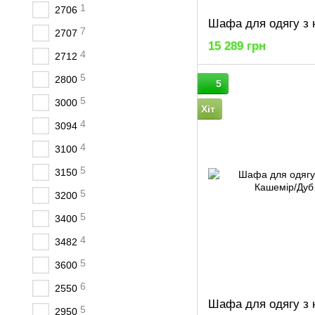
1
2706
7
2707
15 289 грн
4
2712
5
2800
5
5
3000
Хіт
4
3094
4
3100
5
3150
5
3200
5
3400
4
3482
5
3600
6
2550
5
2950