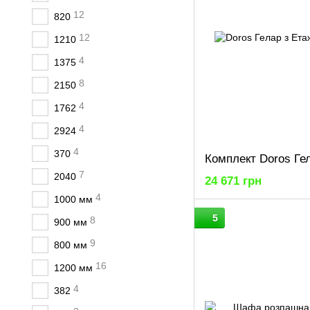
12
820
12
1210
4
1375
8
2150
4
1762
4
2924
4
370
7
2040
24 671 грн
4
1000 мм
5
8
900 мм
9
800 мм
16
1200 мм
4
382