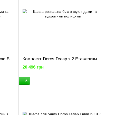
Комплект Doros Гелар з Етажеркою Білий 3+4 ДСП 309.4х49.5х203.4 (42005037)
Комплект Doros Гелар з 2 Етажерками Білий 4 ДСП 231.4х49.5х203.4 (42005039)
20 496 грн
5