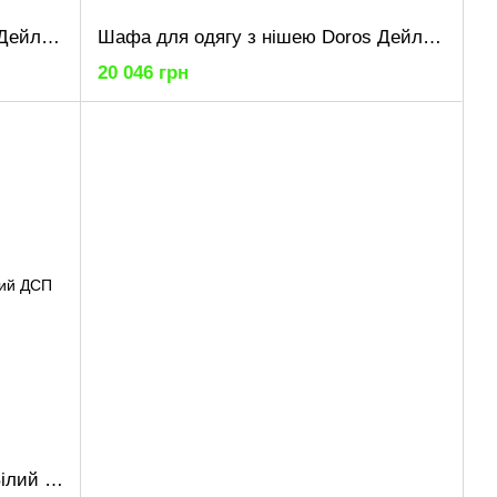
Шафа для одягу з нішею Doros Дейл Кашемір/Дуб Артізан 3 ДСП 150х52х220 (80737726)
Шафа для одягу з нішею Doros Дейл Графіт/Дуб Евок 4 ДСП 206х52х220 (80737724)
20 046 грн
Шафа для одягу Doros Морган Білий ДСП 180х38.5х210 (42001246)