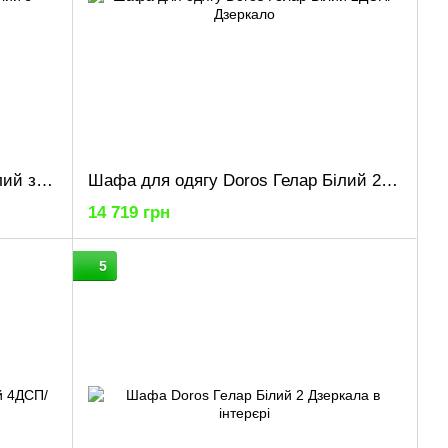
Шафа для одягу Doros Гелар Білий з Дзеркалом 39х49.5х203.4 (44900242)
Шафа для одягу Doros Гелар Білий 2ДСП/Дзеркало 116.5х49.5х203.4 (42002154)
14 719 грн
5