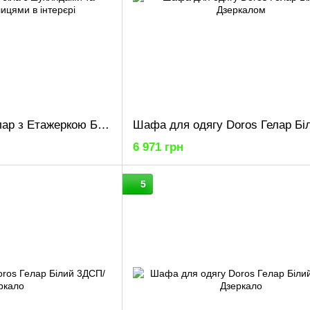
Комплект Doros Гелар з Етажеркою Білий 4+4 ДСП 348.2х49.5х203.4 (42005040)
6 971 грн
5