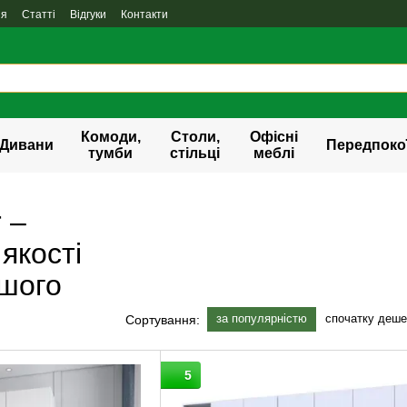
ня
Статті
Відгуки
Контакти
Комоди,
Столи,
Офісні
Дивани
Передпоко
тумби
стільці
меблі
 –
якості
ашого
за популярністю
спочатку деш
Сортування:
5