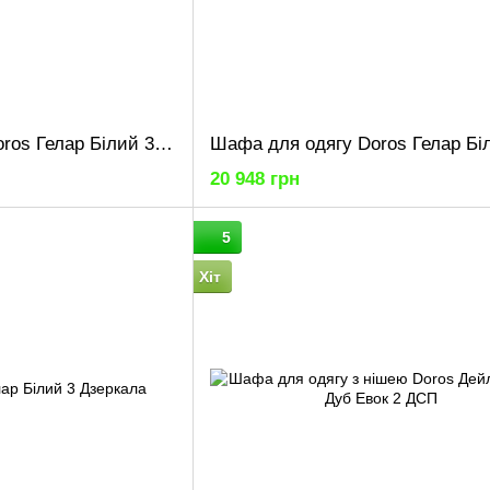
Шафа для одягу Doros Гелар Білий 3ДСП/Дзеркало 155х49.5х203.4 (42002157)
20 948 грн
5
Хіт