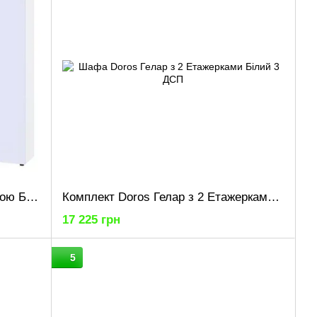
Комплект Doros Гелар з Етажеркою Білий 2+4 ДСП 270.7х49.5х203.4 (42005033)
Комплект Doros Гелар з 2 Етажерками Білий 3 ДСП 192.6х49.5х203.4 (42005035)
17 225 грн
5