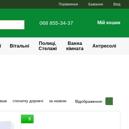
Порівняння
Бажання
Вхід
068 855-34-37
Мій кошик
Полиці,
Ванна
ї
Вітальні
Антресолі
Стелажі
кімната
евше
спочатку дорожчі
за назвою
Відображення:
5