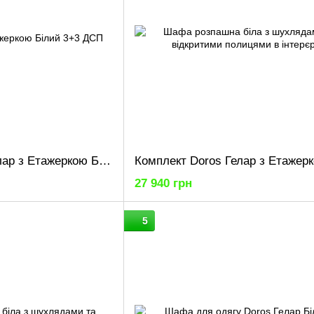
Комплект Doros Гелар з Етажеркою Білий 3+3 ДСП 270.6х49.5х203.4 (42005036)
27 940 грн
5