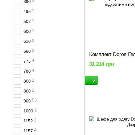
3
390
1
495
1
502
1
600
2
610
2
660
4
775
31 214 грн
4
780
1
5
800
2
860
53
900
2
1000
2
1152
4
1157