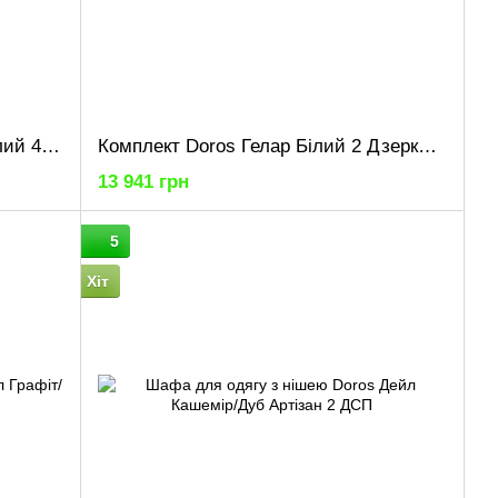
Шафа для одягу Doros Гелар Білий 4ДСП/Дзеркало 194х49.5х203.4 (42002160)
Комплект Doros Гелар Білий 2 Дзеркала 78х49.5х203.4 (42002163)
13 941 грн
5
Хіт