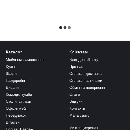
Каталог
Клієнтам
Меблі під замовлення
Вхід до кабінету
Кухні
Про нас
Шафи
Оплата і доставка
Гардеробні
Оплата частинами
Дивани
Обмін та повернення
Комоди, тумби
Статті
Столи, стільці
Відгуки
Офісні меблі
Контакти
Передпокої
Мапа сайту
Вітальні
Ми в соцмережах
Полиці, Стелажі