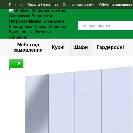
Перейти до основного контенту
Про нас
Оплата і доставка
Оплата частинами
Обмін та повернен
Меблі під
Кухні
Шафи
Гардеробні
замовлення
5