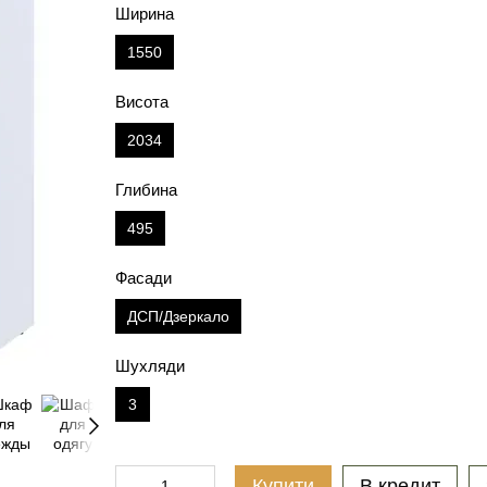
Ширина
1550
Висота
2034
Глибина
495
Фасади
ДСП/Дзеркало
Шухляди
3
Купити
В кредит