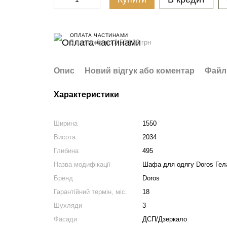
ОПЛАТА ЧАСТИНАМИ
5 платежів по 3 534.60 грн
Опис
Новий відгук або коментар
Файл
Характеристики
Ширина
1550
Висота
2034
Глибина
495
Назва модифікації
Шафа для одягу Doros Гела
Бренд
Doros
Гарантійний термін, міс.
18
Шухляди
3
Фасади
ДСП/Дзеркало