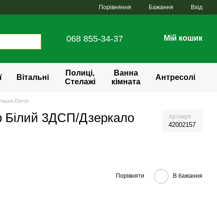
Порівняння
Бажання
Вхід
068 855-34-37
Мій кошик
Полиці,
Ванна
ї
Вітальні
Антресолі
Стелажі
кімната
ашні Doros
р Білий 3ДСП/Дзеркало
Артикул
42002157
Порівняти
В бажання