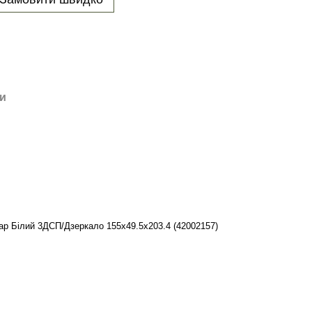
и
р Білий 3ДСП/Дзеркало 155х49.5х203.4 (42002157)