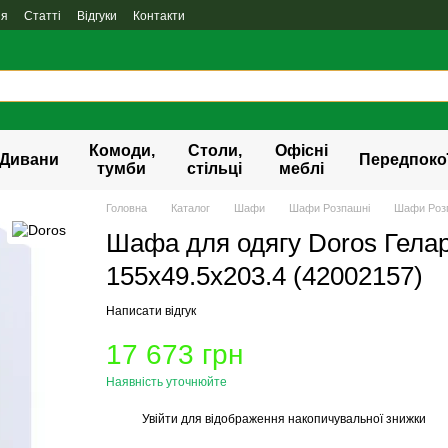
ня
Статті
Відгуки
Контакти
Комоди,
Столи,
Офісні
Дивани
Передпоко
тумби
стільці
меблі
Головна
Каталог
Шафи
Шафи Розпашні
Шафи Розп
Шафа для одягу Doros Гела
155х49.5х203.4 (42002157)
Написати відгук
17 673 грн
Наявність уточнюйте
Увійти
для відображення накопичувальної знижки
%