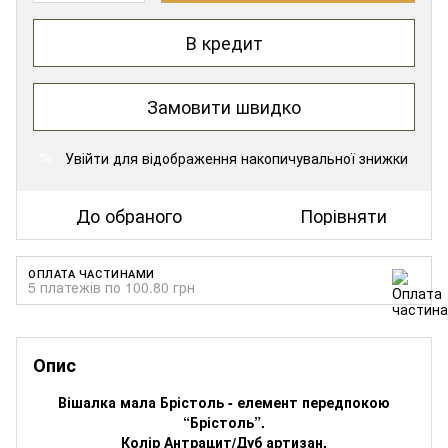
В кредит
Замовити швидко
Увійти
для відображення накопичувальної знижки
%
До обраного
Порівняти
ОПЛАТА ЧАСТИНАМИ
5 платежів по 100.80 грн
Опис
Вішалка мала Брістоль - елемент передпокою
“Брістоль”.
Колір Антрацит/Дуб артизан.