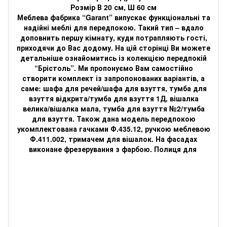
Розмір В 20 см, Ш 60 см
Меблева фабрика “Garant” випускає функціональні та
надійні меблі для передпокою. Такий тип – вдало
доповнить першу кімнату, куди потрапляють гості,
приходячи до Вас додому. На цій сторінці Ви можете
детальніше ознайомитись із колекцією передпокій
“Брістоль”. Ми пропонуємо Вам самостійно
створити комплект із запропонованих варіантів, а
саме: шафа для речей/шафа для взуття, тумба для
взуття відкрита/тумба для взуття 1Д, вішалка
велика/вішалка мала, тумба для взуття №2/тумба
для взуття. Також дана модель передпокою
укомплектована гачками Ф.435.12, ручкою меблевою
Ф.411.002, тримачем для вішалок. На фасадах
виконане фрезерування з фарбою. Полиця для