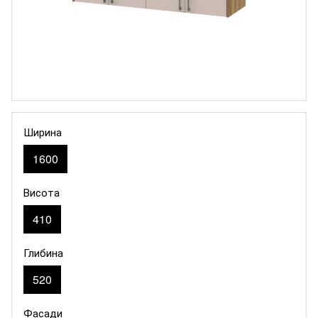
Ширина
1600
Висота
410
Глибина
520
Фасади