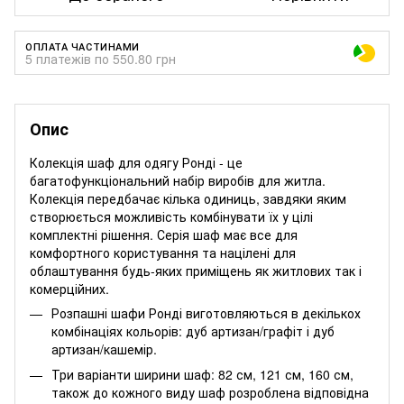
ОПЛАТА ЧАСТИНАМИ
5 платежів по 550.80 грн
Опис
Колекція шаф для одягу Ронді - це
багатофункціональний набір виробів для житла.
Колекція передбачає кілька одиниць, завдяки яким
створюється можливість комбінувати їх у цілі
комплектні рішення. Серія шаф має все для
комфортного користування та націлені для
облаштування будь-яких приміщень як житлових так і
комерційних.
Розпашні шафи Ронді виготовляються в декількох
комбінаціях кольорів: дуб артизан/графіт і дуб
артизан/кашемір.
Три варіанти ширини шаф: 82 см, 121 см, 160 см,
також до кожного виду шаф розроблена відповідна