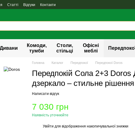
ня
Статті
Відгуки
Контакти
Комоди,
Столи,
Офісні
Дивани
Передпоко
тумби
стільці
меблі
Головна
Каталог
Передпокої
Передпокої Doros
Передпокій Сола 2+3 Doros
дзеркало – стильне рішення
Написати відгук
7 030 грн
Наявність уточнюйте
Увійти
для відображення накопичувальної знижки
%