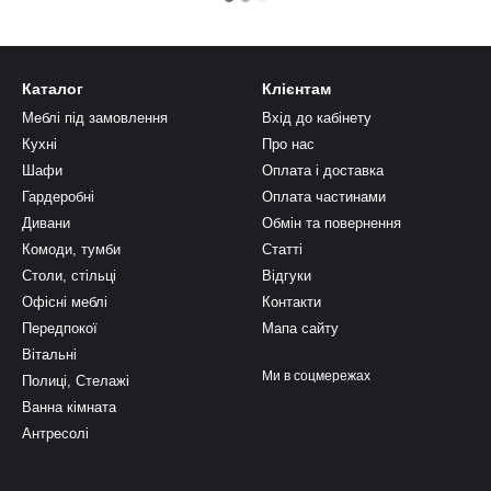
Каталог
Клієнтам
Меблі під замовлення
Вхід до кабінету
Кухні
Про нас
Шафи
Оплата і доставка
Гардеробні
Оплата частинами
Дивани
Обмін та повернення
Комоди, тумби
Статті
Столи, стільці
Відгуки
Офісні меблі
Контакти
Передпокої
Мапа сайту
Вітальні
Ми в соцмережах
Полиці, Стелажі
Ванна кімната
Антресолі