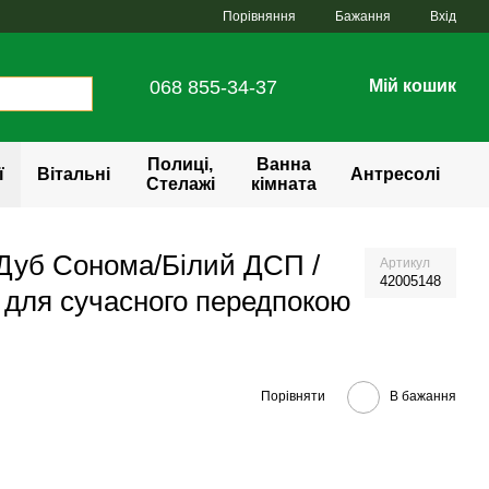
Порівняння
Бажання
Вхід
068 855-34-37
Мій кошик
Полиці,
Ванна
ї
Вітальні
Антресолі
Стелажі
кімната
 Дуб Сонома/Білий ДСП /
Артикул
42005148
 для сучасного передпокою
Порівняти
В бажання