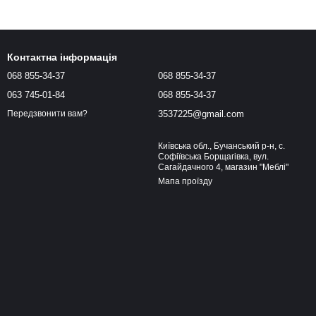
Контактна інформація
068 855-34-37
068 855-34-37
063 745-01-84
068 855-34-37
3537225@gmail.com
Передзвонити вам?
Київська обл., Бучанський р-н, с.
Софіївська Борщагівка, вул.
Сагайдачного 4, магазин "Меблі"
Мапа проїзду