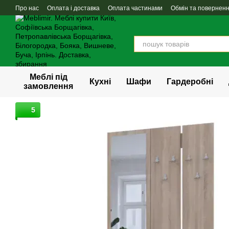
Перейти до основного контенту
Про нас
Оплата і доставка
Оплата частинами
Обмін та повернен
Меблі під
Кухні
Шафи
Гардеробні
замовлення
5