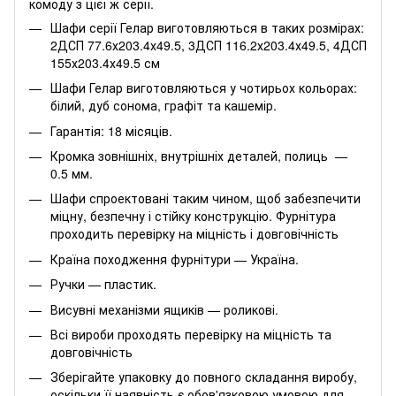
комоду з цієї ж серії.
Шафи серії Гелар виготовляються в таких розмірах:
2ДСП 77.6х203.4х49.5, 3ДСП 116.2х203.4х49.5, 4ДСП
155х203.4х49.5 см
Шафи Гелар виготовляються у чотирьох кольорах:
білий, дуб сонома, графіт та кашемір.
Гарантія: 18 місяців.
Кромка зовнішніх, внутрішніх деталей, полиць —
0.5 мм.
Шафи спроектовані таким чином, щоб забезпечити
міцну, безпечну і стійку конструкцію. Фурнітура
проходить перевірку на міцність і довговічність
Країна походження фурнітури — Україна.
Ручки — пластик.
Висувні механізми ящиків — роликові.
Всі вироби проходять перевірку на міцність та
довговічність
Зберігайте упаковку до повного складання виробу,
оскільки її наявність є обов'язковою умовою для