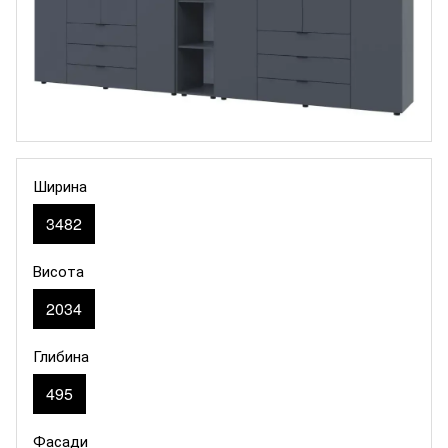
Ширина
3482
Висота
2034
Глибина
495
Фасади