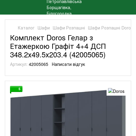
Каталог
Шафи
Шафи Розпашні
Шафи Розпашні Doros
Комплект Doros Гелар з
Етажеркою Графіт 4+4 ДСП
348.2х49.5х203.4 (42005065)
Артикул:
42005065
Написати відгук
5