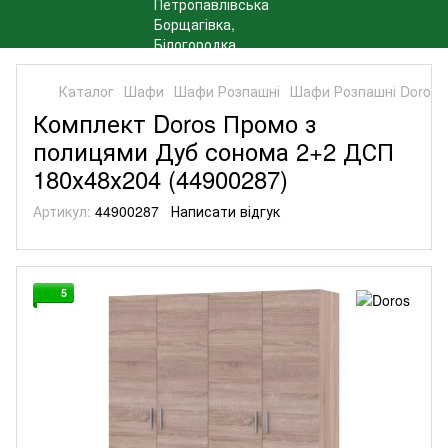
Каталог
Шафи
Шафи Розпашні
Шафи Розпашні Doros
Комплект Doros Промо з
полицями Дуб сонома 2+2 ДСП
180х48х204 (44900287)
Артикул:
44900287
Написати відгук
5