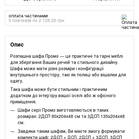
ОПЛАТА ЧАСТИНАМИ
5 платежів по 2 128.20 грн
Опис
Розпашна шафа Промо — це практичні та гарні меблі
для зберігання Ваших речей та стильного дизайну.
Шафа може мати різні розміри і конфігурації
внутрішнього простору, такі як полиці або вішалки для
одягу.
Така шафа може бути стильним і практичним
додатком до інтер’єру вашої оселі або ж офісного
приміщення.
Шафи серії Промо виготовляються в таких
розмірах: 2ДСП 90х204х48 см та 3ДСП 135х204х48
см.
Завдяки таким шафам, Ви маєте змогу формувати
комлекти шаф: 2ДСП + ДСП, 2ДСП + 3ДСП, 3ДСП