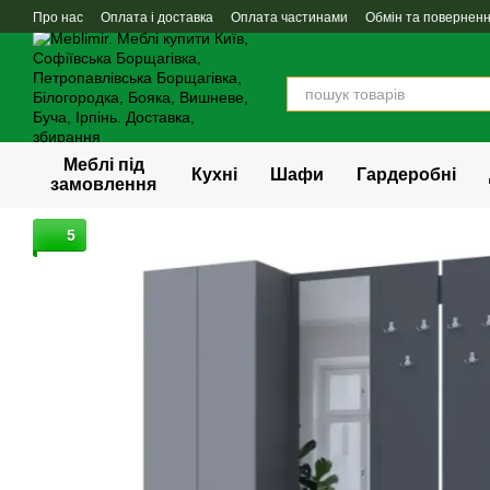
Перейти до основного контенту
Про нас
Оплата і доставка
Оплата частинами
Обмін та повернен
Меблі під
Кухні
Шафи
Гардеробні
замовлення
5