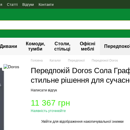
ня
Статті
Відгуки
Контакти
Комоди,
Столи,
Офісні
Дивани
Передпоко
тумби
стільці
меблі
Головна
Каталог
Передпокої
Передпокої Doros
Передпокій Doros Сола Граф
стильне рішення для сучасн
Написати відгук
11 367 грн
Наявність уточнюйте
Увійти
для відображення накопичувальної знижки
%