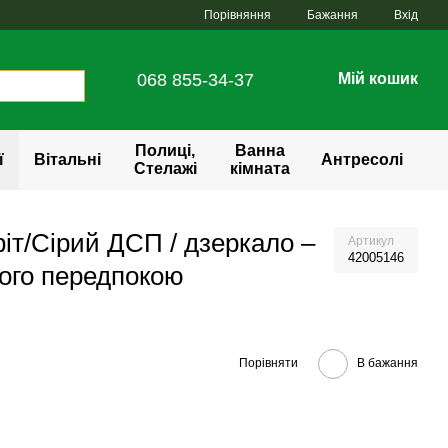
Порівняння
Бажання
Вхід
068 855-34-37
Мій кошик
Полиці,
Ванна
ї
Вітальні
Антресолі
Стелажі
кімната
іт/Сірий ДСП / дзеркало –
Артикул
42005146
ого передпокою
Порівняти
В бажання