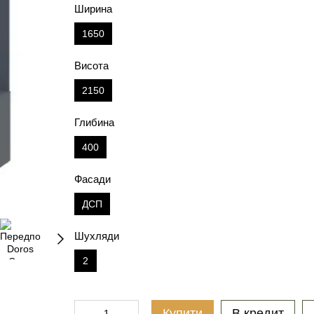
Ширина
1650
Висота
2150
Глибина
400
Фасади
ДСП
Шухляди
2
Купити
В кредит