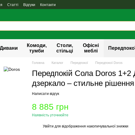
ня
Статті
Відгуки
Контакти
Комоди,
Столи,
Офісні
Дивани
Передпоко
тумби
стільці
меблі
Головна
Каталог
Передпокої
Передпокої Doros
Передпокій Сола Doros 1+2
дзеркало – стильне рішення
Написати відгук
8 885 грн
Наявність уточнюйте
Увійти
для відображення накопичувальної знижки
%