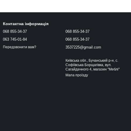
Контактна інформація
068 855-34-37
068 855-34-37
063 745-01-84
068 855-34-37
3537225@gmail.com
Передзвонити вам?
Київська обл., Бучанський р-н, с.
Софіївська Борщагівка, вул.
Сагайдачного 4, магазин "Меблі"
Мапа проїзду