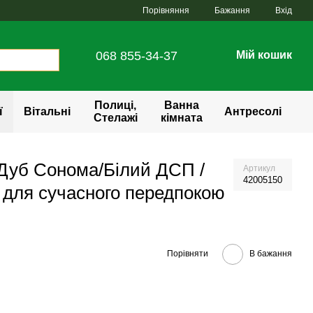
Порівняння
Бажання
Вхід
068 855-34-37
Мій кошик
Полиці,
Ванна
ї
Вітальні
Антресолі
Стелажі
кімната
 Дуб Сонома/Білий ДСП /
Артикул
42005150
 для сучасного передпокою
Порівняти
В бажання