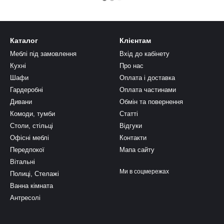
Каталог
Клієнтам
Меблі під замовлення
Вхід до кабінету
Кухні
Про нас
Шафи
Оплата і доставка
Гардеробні
Оплата частинами
Дивани
Обмін та повернення
Комоди, тумби
Статті
Столи, стільці
Відгуки
Офісні меблі
Контакти
Передпокої
Мапа сайту
Вітальні
Ми в соцмережах
Полиці, Стелажі
Ванна кімната
Антресолі