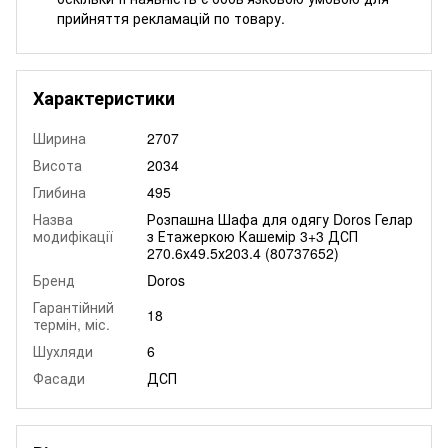
прийняття рекламацій по товару.
Характеристики
Ширина
2707
Висота
2034
Глибина
495
Назва
Розпашна Шафа для одягу Doros Гелар
модифікації
з Етажеркою Кашемір 3+3 ДСП
270.6х49.5х203.4 (80737652)
Бренд
Doros
Гарантійний
18
термін, міс.
Шухляди
6
Фасади
ДСП