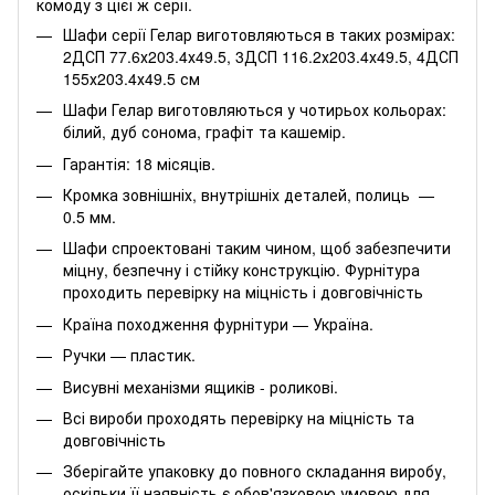
комоду з цієї ж серії.
Шафи серії Гелар виготовляються в таких розмірах:
2ДСП 77.6х203.4х49.5, 3ДСП 116.2х203.4х49.5, 4ДСП
155х203.4х49.5 см
Шафи Гелар виготовляються у чотирьох кольорах:
білий, дуб сонома, графіт та кашемір.
Гарантія: 18 місяців.
Кромка зовнішніх, внутрішніх деталей, полиць —
0.5 мм.
Шафи спроектовані таким чином, щоб забезпечити
міцну, безпечну і стійку конструкцію. Фурнітура
проходить перевірку на міцність і довговічність
Країна походження фурнітури — Україна.
Ручки — пластик.
Висувні механізми ящиків - роликові.
Всі вироби проходять перевірку на міцність та
довговічність
Зберігайте упаковку до повного складання виробу,
оскільки її наявність є обов'язковою умовою для