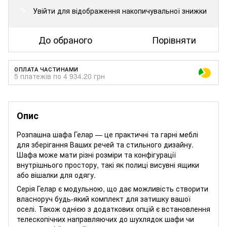
Увійти
для відображення накопичувальної знижки
%
До обраного
Порівняти
ОПЛАТА ЧАСТИНАМИ
5 платежів по 4 934.20 грн
Опис
Розпашна шафа Гелар — це практичні та гарні меблі
для зберігання Ваших речей та стильного дизайну.
Шафа може мати різні розміри та конфігурації
внутрішнього простору, такі як полиці висувні ящики
або вішалки для одягу.
Серія Гелар є модульною, що дає можливість створити
власноруч будь-який комплект для затишку вашої
оселі. Також однією з додаткових опцій є встановлення
телескопічних направляючих до шухлядок шафи чи