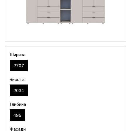
Ширина
2707
Висота
2034
Глибина
495
Фасади