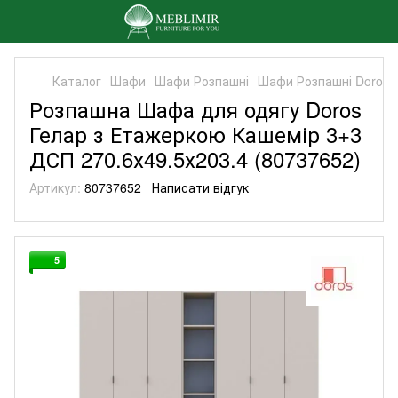
Каталог
Шафи
Шафи Розпашні
Шафи Розпашні Doros
Розпашна Шафа для одягу Doros
Гелар з Етажеркою Кашемір 3+3
ДСП 270.6х49.5х203.4 (80737652)
Артикул:
80737652
Написати відгук
5