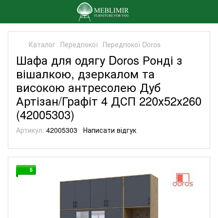
Каталог
Передпокої
Передпокої Doros
Шафа для одягу Doros Ронді з
вішалкою, дзеркалом та
високою антресолею Дуб
Артізан/Графіт 4 ДСП 220х52х260
(42005303)
Артикул:
42005303
Написати відгук
5