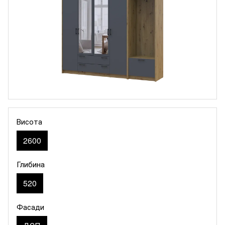
Висота
2600
Глибина
520
Фасади