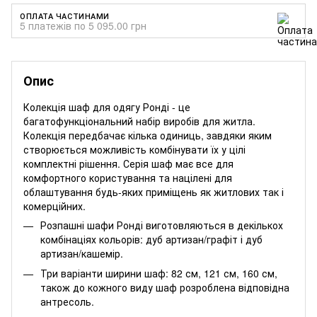
ОПЛАТА ЧАСТИНАМИ
5 платежів по 5 095.00 грн
Опис
Колекція шаф для одягу Ронді - це
багатофункціональний набір виробів для житла.
Колекція передбачає кілька одиниць, завдяки яким
створюється можливість комбінувати їх у цілі
комплектні рішення. Серія шаф має все для
комфортного користування та націлені для
облаштування будь-яких приміщень як житлових так і
комерційних.
Розпашні шафи Ронді виготовляються в декількох
комбінаціях кольорів: дуб артизан/графіт і дуб
артизан/кашемір.
Три варіанти ширини шаф: 82 см, 121 см, 160 см,
також до кожного виду шаф розроблена відповідна
антресоль.