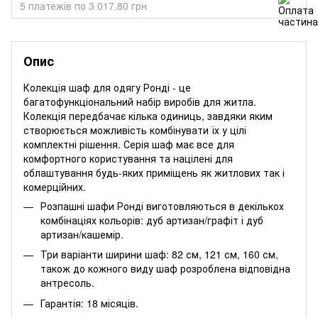
5 платежів по 3 017.80 грн
Опис
Колекція шаф для одягу Ронді - це
багатофункціональний набір виробів для житла.
Колекція передбачає кілька одиниць, завдяки яким
створюється можливість комбінувати їх у цілі
комплектні рішення. Серія шаф має все для
комфортного користування та націлені для
облаштування будь-яких приміщень як житлових так і
комерційних.
Розпашні шафи Ронді виготовляються в декількох
комбінаціях кольорів: дуб артизан/графіт і дуб
артизан/кашемір.
Три варіанти ширини шаф: 82 см, 121 см, 160 см,
також до кожного виду шаф розроблена відповідна
антресоль.
Гарантія: 18 місяців.