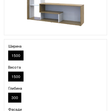
Ширина
1500
Висота
1500
Глибина
300
Фасади