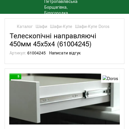
Каталог
Шафи
Шафи-Купе
Шафи-Купе Doros
Телескопічні направляючі
450мм 45х5х4 (61004245)
Артикул:
61004245
Написати відгук
5