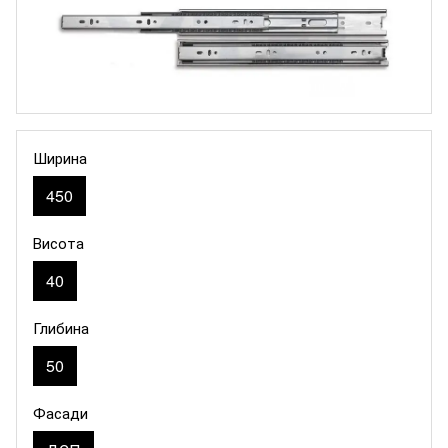
Ширина
450
Висота
40
Глибина
50
Фасади