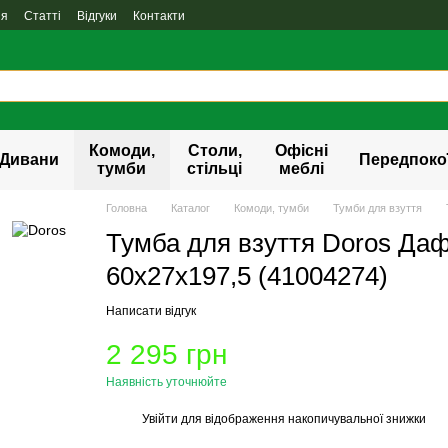
ня
Статті
Відгуки
Контакти
Комоди,
Столи,
Офісні
Дивани
Передпоко
тумби
стільці
меблі
Головна
Каталог
Комоди, тумби
Тумби для взуття
Тумба для взуття Doros Да
60х27х197,5 (41004274)
Написати відгук
2 295 грн
Наявність уточнюйте
Увійти
для відображення накопичувальної знижки
%