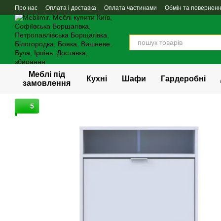
Перейти до основного контенту
Про нас
Оплата і доставка
Оплата частинами
Обмін та повернен
Меблі під
Кухні
Шафи
Гардеробні
замовлення
5