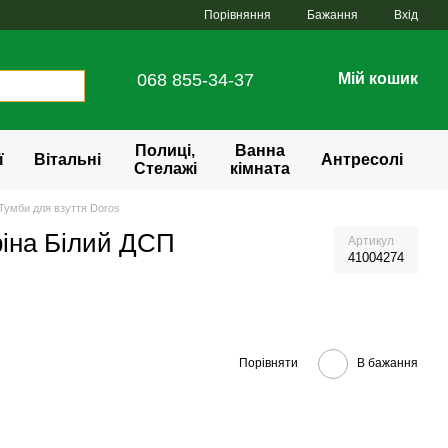
Порівняння
Бажання
Вхід
068 855-34-37
Мій кошик
Полиці,
Ванна
ї
Вітальні
Антресолі
Стелажі
кімната
Тумби для взуття Doros
фіна Білий ДСП
Артикул
41004274
Порівняти
В бажання